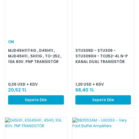
ON
MJD45H11T4G , D45H11 ,
STU309D - STU309 -
MJD45H11 , 5H11G , TO-252 ,
STU309DH - TO252-4L N-P
10A 80V. PNP TRANSİSTÖR
KANAL DUAL TRANSİSTÖR
14-18A. 30V.
0,36 USD + KDV
1,20 USD + KDV
20,52 TL
68,40 TL
Sepete Ekle
Sepete Ekle