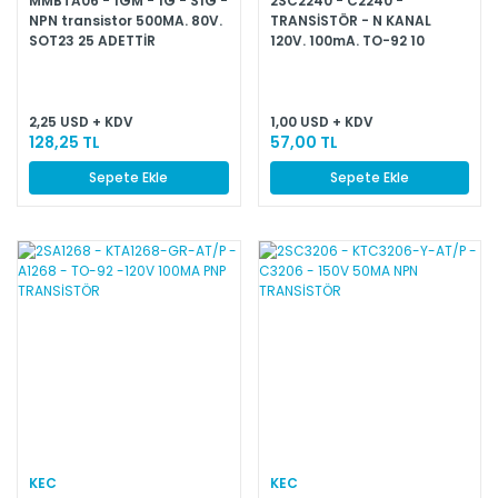
MMBTA06 - 1GM - 1G - S1G -
2SC2240 - C2240 -
NPN transistor 500MA. 80V.
TRANSİSTÖR - N KANAL
SOT23 25 ADETTİR
120V. 100mA. TO-92 10
ADETTİR
2,25 USD + KDV
1,00 USD + KDV
128,25 TL
57,00 TL
Sepete Ekle
Sepete Ekle
KEC
KEC