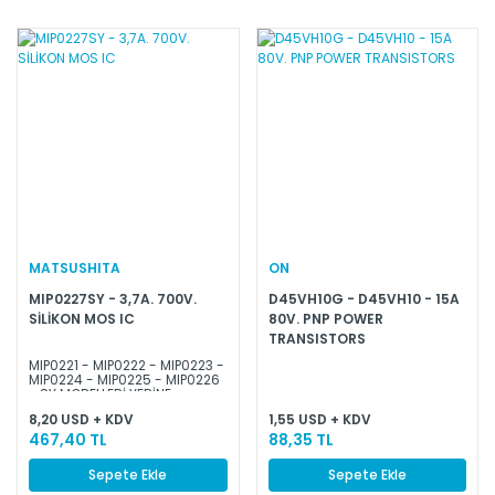
MATSUSHITA
ON
MIP0227SY - 3,7A. 700V.
D45VH10G - D45VH10 - 15A
SİLİKON MOS IC
80V. PNP POWER
TRANSISTORS
MIP0221 - MIP0222 - MIP0223 -
MIP0224 - MIP0225 - MIP0226
- SY MODELLERİ YERİNE
KULLANILABİLİR.
8,20 USD + KDV
1,55 USD + KDV
467,40 TL
88,35 TL
Sepete Ekle
Sepete Ekle