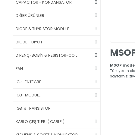
CAPACITOR - KONDANSATOR
DİĞER ÜRÜNLER
DIODE & THYRISTOR MODULE
DIODE - DIYOT
MSO
DİRENÇ-BOBİN & RESISTOR-COIL
MSOP model
FAN
Türkiye'nin el
sayfamızı ziya
IC's-ENTEGRE
IGBT MODULE
IGBTs TRANSISTOR
KABLO ÇEŞİTLERİ ( CABLE )
KLEMENS & SOKET & KONNEKTOR