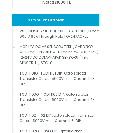
Fiyat :
228,00 TL
En Populer Olanlar
VS-60EPU06PBF , 60EPU06 FAST DIODE , Diode
600 V 60A Through Hole TO-247AC-2L
MOBİLYA DOLAP SENSÖRÜ TEKLİ , GARDIROP
MOBİLYA SENSOR ( MOBİLYA KAPAK SENSÖRÜ )
12-24V DC DOLAP KAPAK SENSÖRÜ ( TEK
SENSÖRLÜ ) STC-01
TCDT1101G , TCDT1101 DIP , Optoisolator
Transistor Output 5000Vrms 1 Channel 6-
DIP
TCDT1103G , TCDT1103 DIP , Optoisolator
Transistor Output 5000Vrms 1 Channel 6-
DIP
TCDT1102 , 1102 DIP , optoisolator Transistor
Output 5000Vrms 1 Channel 6-DIP
TCDT1102G , 1102G DIP , Optoisolator