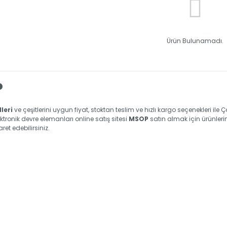
Ürün Bulunamadı.
P
leri
ve çeşitlerini uygun fiyat, stoktan teslim ve hızlı kargo seçenekleri ile Ç
ektronik devre elemanları online satış sitesi
MSOP
satın almak için ürünlerimi
ret edebilirsiniz.