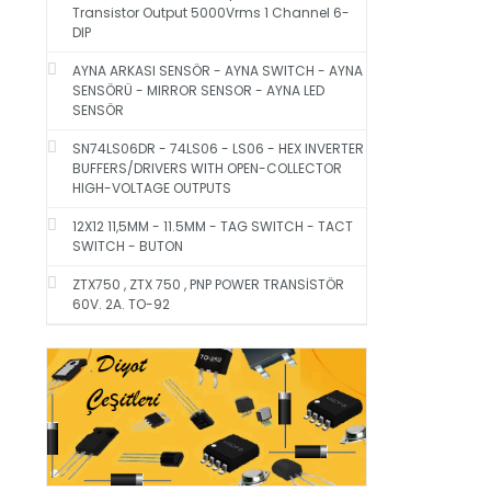
Transistor Output 5000Vrms 1 Channel 6-
DIP
AYNA ARKASI SENSÖR - AYNA SWITCH - AYNA
SENSÖRÜ - MIRROR SENSOR - AYNA LED
SENSÖR
SN74LS06DR - 74LS06 - LS06 - HEX INVERTER
BUFFERS/DRIVERS WITH OPEN-COLLECTOR
HIGH-VOLTAGE OUTPUTS
12X12 11,5MM - 11.5MM - TAG SWITCH - TACT
SWITCH - BUTON
ZTX750 , ZTX 750 , PNP POWER TRANSİSTÖR
60V. 2A. TO-92