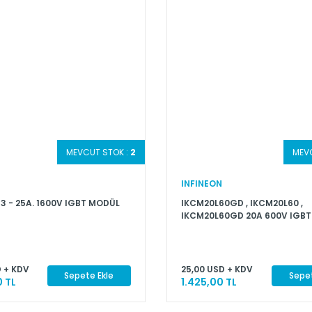
MEVCUT STOK :
2
MEV
INFINEON
3 - 25A. 1600V IGBT MODÜL
IKCM20L60GD , IKCM20L60 ,
IKCM20L60GD 20A 600V IGB
 + KDV
25,00 USD + KDV
Sepete Ekle
Sepet
 TL
1.425,00 TL