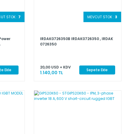
UT STOK :
7
MEVCUT STOK :
3
 Power
IRDAK0726350B IRDAK0726350 , IRDAK
A
0726350
20,00 USD + KDV
e Ekle
Sepete Ekle
1.140,00 TL