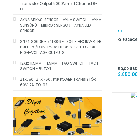
Transistor Output 5000Vrms 1 Channel 6-
DIP
AYNA ARKASI SENSÖR - AYNA SWITCH - AYNA
SENSÖRÜ - MIRROR SENSOR - AYNA LED
SENSÖR
ST
GIPS20C
SN74LS06DR - 74LS06 - LS06 - HEX INVERTER
BUFFERS/DRIVERS WITH OPEN-COLLECTOR
HIGH-VOLTAGE OUTPUTS
12X12 11,5MM - 11.5MM - TAG SWITCH - TACT
50,00 USD
SWITCH - BUTON
2.850,00
ZTX750 , ZTX 750 , PNP POWER TRANSİSTÖR
60V. 2A. TO-92