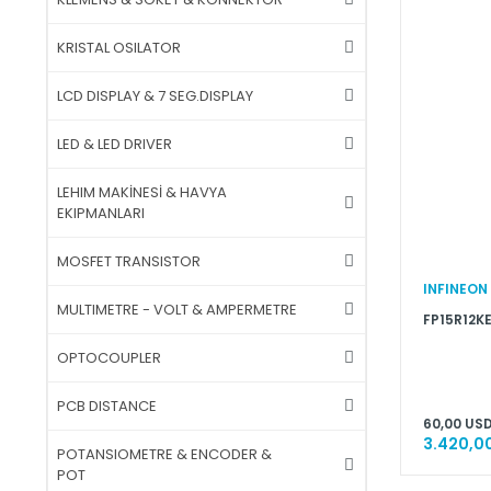
KRISTAL OSILATOR
LCD DISPLAY & 7 SEG.DISPLAY
LED & LED DRIVER
LEHIM MAKİNESİ & HAVYA
EKIPMANLARI
MOSFET TRANSISTOR
INFINEON
MULTIMETRE - VOLT & AMPERMETRE
FP15R12KE
OPTOCOUPLER
PCB DISTANCE
60,00 USD
3.420,00
POTANSIOMETRE & ENCODER &
POT