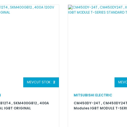
MEVCUT STOK :
2
MEVC
N
MITSUBISHI ELECTRIC
12T4 , SKM400GB12 , 400A
CM450DY-24T , CM450DY24T 
AL IGBT ORIGINAL
Modules IGBT MODULE T-SER
STANDARD TYPE DUAL