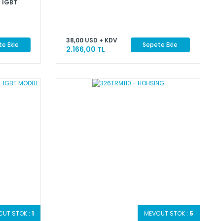
t IGBT
38,00 USD + KDV
e Ekle
Sepete Ekle
2.166,00 TL
CUT STOK :
1
MEVCUT STOK :
5