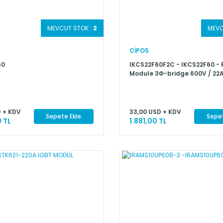
MEVCUT STOK :
2
MEVC
CİPOS
60
IKCS22F60F2C - IKCS22F60 -
Module 3Φ-bridge 600V / 22
 + KDV
33,00 USD + KDV
Sepete Ekle
Sepet
 TL
1.881,00 TL