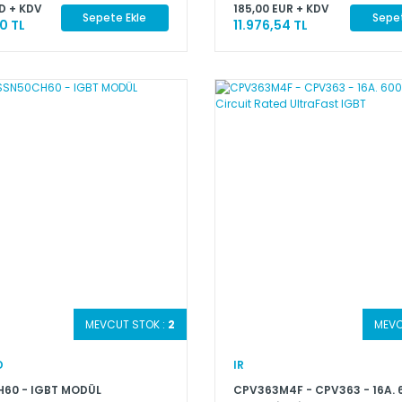
D + KDV
185,00 EUR + KDV
Sepete Ekle
Sepet
0 TL
11.976,54 TL
MEVCUT STOK :
2
MEVC
D
IR
60 - IGBT MODÜL
CPV363M4F - CPV363 - 16A. 