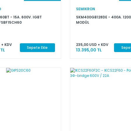
D
SEMIKRON
0BT - 15A. 600V. IGBT
SKM400GB128DE - 400A. 1200
FSBF15CH60
MODÜL
 + KDV
235,00 USD + KDV
Sepete Ekle
Sepet
 TL
13.395,00 TL