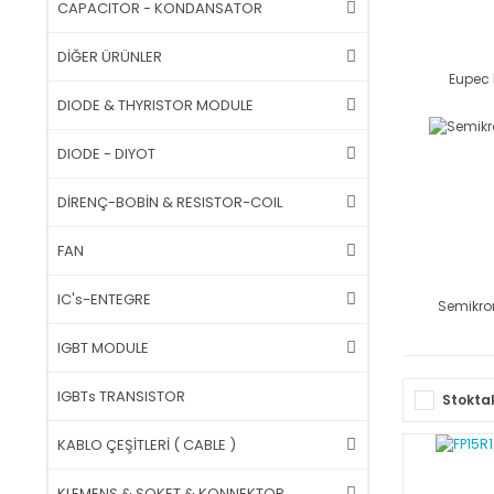
CAPACITOR - KONDANSATOR
DİĞER ÜRÜNLER
Eupec
DIODE & THYRISTOR MODULE
DIODE - DIYOT
DİRENÇ-BOBİN & RESISTOR-COIL
FAN
IC's-ENTEGRE
Semikro
IGBT MODULE
IGBTs TRANSISTOR
Stoktak
KABLO ÇEŞİTLERİ ( CABLE )
KLEMENS & SOKET & KONNEKTOR