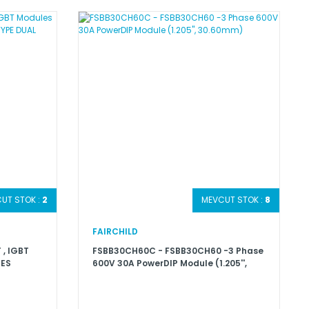
UT STOK :
2
MEVCUT STOK :
8
FAIRCHILD
, IGBT
FSBB30CH60C - FSBB30CH60 -3 Phase
IES
600V 30A PowerDIP Module (1.205'',
30.60mm)