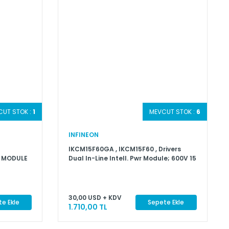
CUT STOK :
1
MEVCUT STOK :
6
INFINEON
IKCM15F60GA , IKCM15F60 , Drivers
T MODULE
Dual In-Line Intell. Pwr Module; 600V 15
30,00 USD + KDV
e Ekle
Sepete Ekle
1.710,00 TL