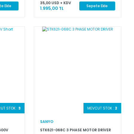
35,00 USD + KDV
e Ekle
Sepete Ekle
1.995,00 TL
UT STOK :
3
MEVCUT STOK :
2
SANYO
600V
STK621-068C 3 PHASE MOTOR DRİVER