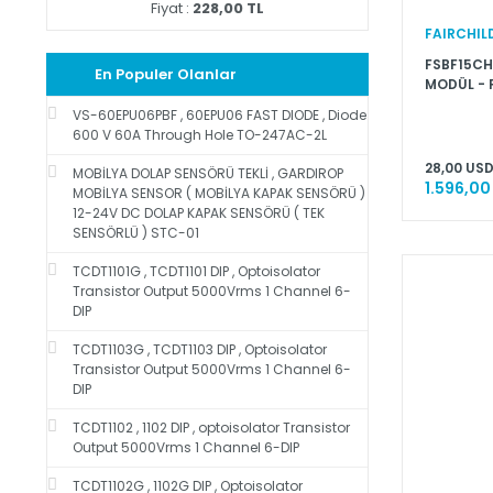
Fiyat :
228,00 TL
FAIRCHIL
FSBF15CH6
En Populer Olanlar
MODÜL - 
VS-60EPU06PBF , 60EPU06 FAST DIODE , Diode
600 V 60A Through Hole TO-247AC-2L
28,00 USD
MOBİLYA DOLAP SENSÖRÜ TEKLİ , GARDIROP
1.596,00
MOBİLYA SENSOR ( MOBİLYA KAPAK SENSÖRÜ )
12-24V DC DOLAP KAPAK SENSÖRÜ ( TEK
SENSÖRLÜ ) STC-01
TCDT1101G , TCDT1101 DIP , Optoisolator
Transistor Output 5000Vrms 1 Channel 6-
DIP
TCDT1103G , TCDT1103 DIP , Optoisolator
Transistor Output 5000Vrms 1 Channel 6-
DIP
TCDT1102 , 1102 DIP , optoisolator Transistor
Output 5000Vrms 1 Channel 6-DIP
TCDT1102G , 1102G DIP , Optoisolator