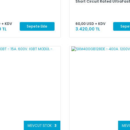
Short Circuit Rated UltraFas
 + KDV
60,00 USD + KDV
Sepete Ekle
Sepet
 TL
3.420,00 TL
MEVCUT STOK :
3
MEV