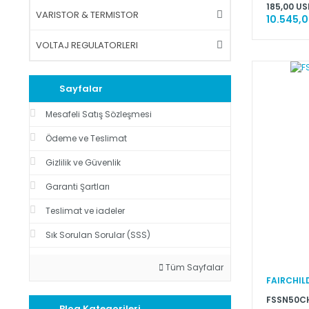
185,00 US
VARISTOR & TERMISTOR
10.545,0
VOLTAJ REGULATORLERI
Sayfalar
Mesafeli Satış Sözleşmesi
Ödeme ve Teslimat
Gizlilik ve Güvenlik
Garanti Şartları
Teslimat ve iadeler
Sık Sorulan Sorular (SSS)
Tüm Sayfalar
FAIRCHIL
FSSN50CH
Blog Kategorileri