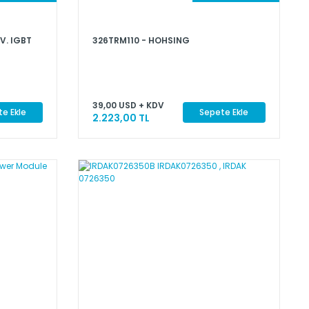
V. IGBT
326TRM110 - HOHSING
39,00 USD + KDV
e Ekle
Sepete Ekle
2.223,00 TL