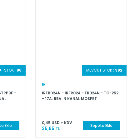
T STOK :
88
MEVCUT STOK :
392
IR
5TRPBF -
IRFR024N - IRFR024 - FR024N - TO-252
NAL
- 17A. 55V. N KANAL MOSFET
0,45 USD + KDV
e Ekle
Sepete Ekle
25,65 TL