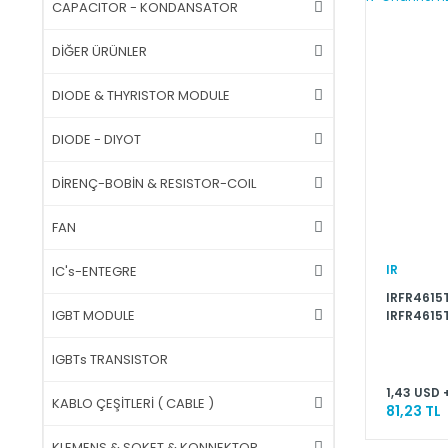
CAPACITOR - KONDANSATOR
DİĞER ÜRÜNLER
DIODE & THYRISTOR MODULE
DIODE - DIYOT
DİRENÇ-BOBİN & RESISTOR-COIL
FAN
IR
IC's-ENTEGRE
IRFR4615T
IGBT MODULE
IRFR4615T
150V 33A
Channel 
IGBTs TRANSISTOR
1,43 USD 
KABLO ÇEŞİTLERİ ( CABLE )
81,23 TL
KLEMENS & SOKET & KONNEKTOR