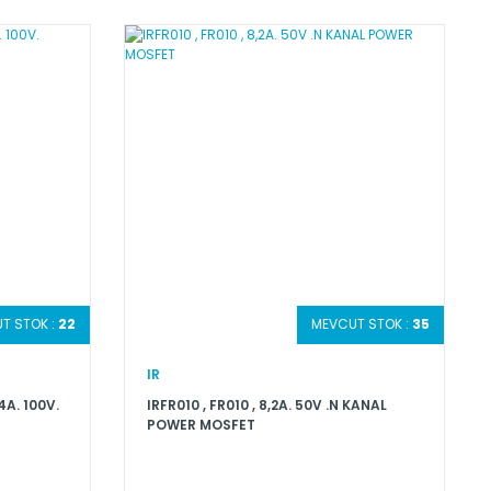
T STOK :
22
MEVCUT STOK :
35
IR
4A. 100V.
IRFR010 , FR010 , 8,2A. 50V .N KANAL
POWER MOSFET