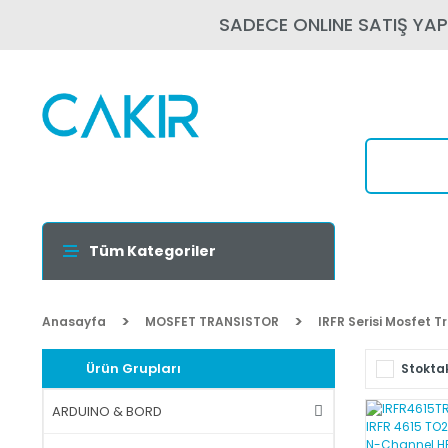
SADECE ONLINE SATIŞ YA
Tüm Kategoriler
Anasayfa
MOSFET TRANSISTOR
IRFR Serisi Mosfet T
Ürün Grupları
Stoktak
ARDUINO & BORD