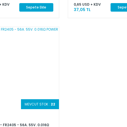
+ KDV
0,65 USD + KDV
Sepete Ekle
Sepet
37,05 TL
MEVCUT STOK :
22
- FR2405 - 56A. 55V. 0.016Ω