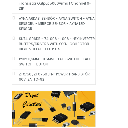
Transistor Output 5000Vrms 1 Channel 6-
DIP
AYNA ARKASI SENSÖR - AYNA SWITCH - AYNA
SENSÖRÜ - MIRROR SENSOR - AYNA LED
SENSÖR
SN74LS06DR - 74LS06 - LS06 - HEX INVERTER
BUFFERS/DRIVERS WITH OPEN-COLLECTOR
HIGH-VOLTAGE OUTPUTS
12X12 11,5MM - 11.5MM - TAG SWITCH - TACT
SWITCH - BUTON
ZTX750 , ZTX 750 , PNP POWER TRANSİSTÖR
60V. 2A. TO-92