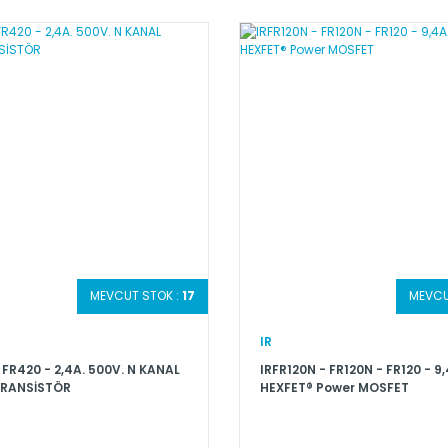
MEVCUT STOK :
17
MEVCU
IR
 FR420 - 2,4A. 500V. N KANAL
IRFR120N - FR120N - FR120 - 9,
TRANSİSTÖR
HEXFET® Power MOSFET