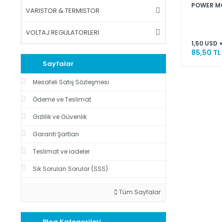
POWER M
VARISTOR & TERMISTOR
VOLTAJ REGULATORLERI
1,50 USD 
85,50 TL
Sayfalar
Mesafeli Satış Sözleşmesi
Ödeme ve Teslimat
Gizlilik ve Güvenlik
Garanti Şartları
Teslimat ve iadeler
Sık Sorulan Sorular (SSS)
Tüm Sayfalar
Blog Kategorileri