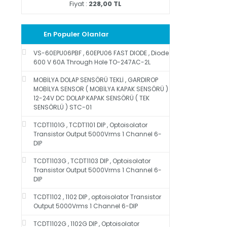
Fiyat :
228,00 TL
En Populer Olanlar
VS-60EPU06PBF , 60EPU06 FAST DIODE , Diode
600 V 60A Through Hole TO-247AC-2L
MOBİLYA DOLAP SENSÖRÜ TEKLİ , GARDIROP
MOBİLYA SENSOR ( MOBİLYA KAPAK SENSÖRÜ )
12-24V DC DOLAP KAPAK SENSÖRÜ ( TEK
SENSÖRLÜ ) STC-01
TCDT1101G , TCDT1101 DIP , Optoisolator
Transistor Output 5000Vrms 1 Channel 6-
DIP
TCDT1103G , TCDT1103 DIP , Optoisolator
Transistor Output 5000Vrms 1 Channel 6-
DIP
TCDT1102 , 1102 DIP , optoisolator Transistor
Output 5000Vrms 1 Channel 6-DIP
TCDT1102G , 1102G DIP , Optoisolator