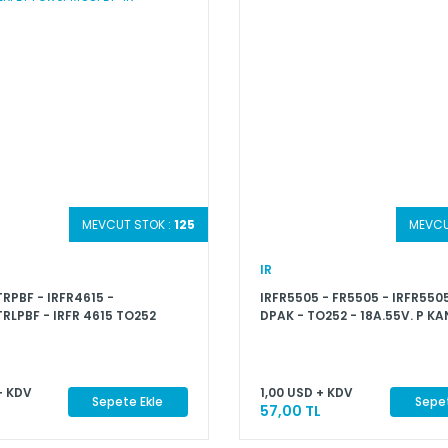
MEVCUT STOK :
125
MEVCU
IR
RPBF - IRFR4615 -
IRFR5505 - FR5505 - IRFR550
RLPBF - IRFR 4615 TO252
DPAK - TO252 - 18A.55V. P KA
 42MOHM 26nC 144W N-
HEXFET Power MOSFET-IR
+ KDV
1,00 USD + KDV
Sepete Ekle
Sepet
57,00 TL