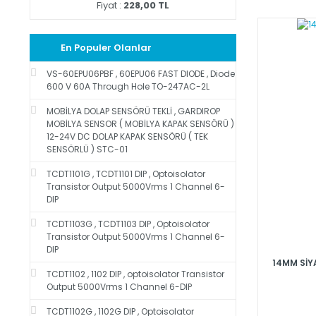
Fiyat :
228,00 TL
En Populer Olanlar
VS-60EPU06PBF , 60EPU06 FAST DIODE , Diode
600 V 60A Through Hole TO-247AC-2L
MOBİLYA DOLAP SENSÖRÜ TEKLİ , GARDIROP
MOBİLYA SENSOR ( MOBİLYA KAPAK SENSÖRÜ )
12-24V DC DOLAP KAPAK SENSÖRÜ ( TEK
SENSÖRLÜ ) STC-01
TCDT1101G , TCDT1101 DIP , Optoisolator
Transistor Output 5000Vrms 1 Channel 6-
DIP
TCDT1103G , TCDT1103 DIP , Optoisolator
Transistor Output 5000Vrms 1 Channel 6-
DIP
14MM SİY
TCDT1102 , 1102 DIP , optoisolator Transistor
Output 5000Vrms 1 Channel 6-DIP
TCDT1102G , 1102G DIP , Optoisolator