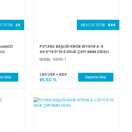
T STOK :
24
MEVCUT STOK :
544
model21
POTANS BAŞLIĞI KNOB WTH118 A-5
RLU
44.5*19.5*15.5 DELİK ÇAPI 6MM VİDALI
MODEL : 5005-1
1,50 USD + KDV
e Ekle
Sepete Ekle
85,50 TL