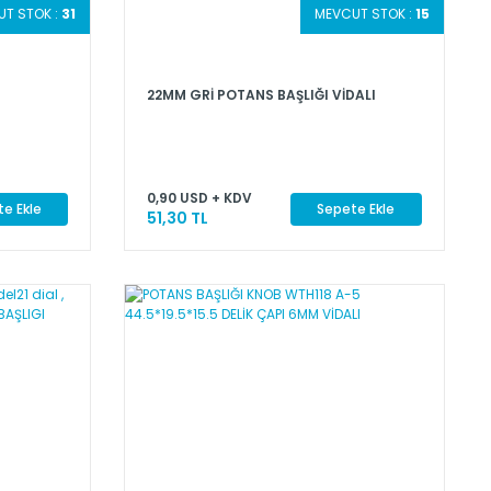
T STOK :
31
MEVCUT STOK :
15
22MM GRİ POTANS BAŞLIĞI VİDALI
0,90 USD + KDV
e Ekle
Sepete Ekle
51,30 TL