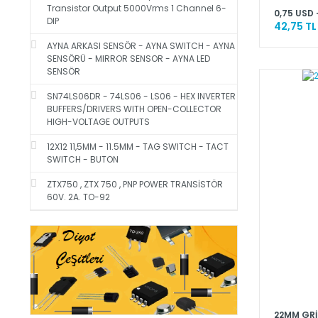
Transistor Output 5000Vrms 1 Channel 6-
0,75 USD 
DIP
42,75 TL
AYNA ARKASI SENSÖR - AYNA SWITCH - AYNA
SENSÖRÜ - MIRROR SENSOR - AYNA LED
SENSÖR
SN74LS06DR - 74LS06 - LS06 - HEX INVERTER
BUFFERS/DRIVERS WITH OPEN-COLLECTOR
HIGH-VOLTAGE OUTPUTS
12X12 11,5MM - 11.5MM - TAG SWITCH - TACT
SWITCH - BUTON
ZTX750 , ZTX 750 , PNP POWER TRANSİSTÖR
60V. 2A. TO-92
22MM GRİ