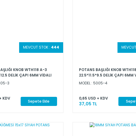
MEVCUT STOK :
444
MEVCUT
AŞLIĞI KNOB WTH118 A-3
POTANS BAŞLIĞI KNOB WTH118
*12.5 DELİK ÇAPI 6MM VİDALI
22.5*11.5*9.5 DELİK ÇAPI 6MM 
005-3
MODEL : 5005-4
+ KDV
0,65 USD + KDV
Sepete Ekle
Sepet
37,05 TL