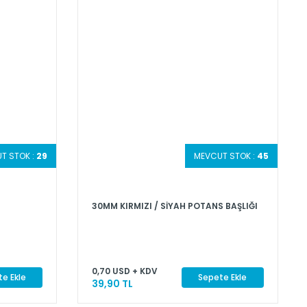
T STOK :
29
MEVCUT STOK :
45
30MM KIRMIZI / SİYAH POTANS BAŞLIĞI
0,70 USD + KDV
e Ekle
Sepete Ekle
39,90 TL