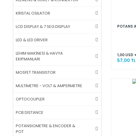
KRISTAL OSILATOR
POTANS A
LCD DISPLAY & 7 SEG.DISPLAY
LED & LED DRIVER
LEHIM MAKİNESİ & HAVYA
1,00 USD 
EKIPMANLARI
57,00 TL
MOSFET TRANSISTOR
MULTIMETRE - VOLT & AMPERMETRE
OPTOCOUPLER
PCB DISTANCE
POTANSIOMETRE & ENCODER &
POT