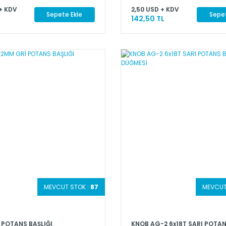
+ KDV
2,50 USD + KDV
Sepete Ekle
Sepet
142,50 TL
MEVCUT STOK :
87
MEVCUT
 POTANS BAŞLIĞI
KNOB AG-2 6x18T SARI POTAN