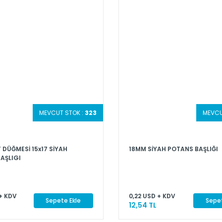
MEVCUT STOK :
323
MEVCU
 DÜĞMESİ 15x17 SİYAH
18MM SİYAH POTANS BAŞLIĞI
AŞLIGI
+ KDV
0,22 USD + KDV
Sepete Ekle
Sepet
12,54 TL