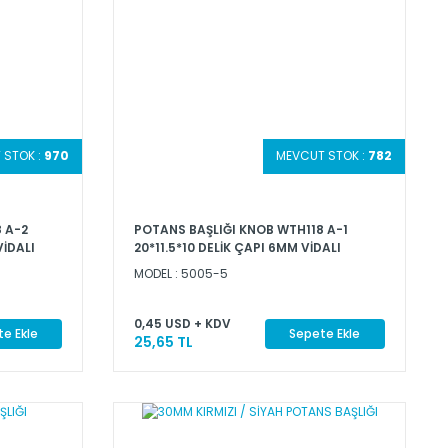
 STOK :
970
MEVCUT STOK :
782
 A-2
POTANS BAŞLIĞI KNOB WTH118 A-1
VİDALI
20*11.5*10 DELİK ÇAPI 6MM VİDALI
MODEL : 5005-5
0,45 USD + KDV
e Ekle
Sepete Ekle
25,65 TL