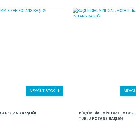
MEVCUT STOK :
1
MEVCU
AH POTANS BAŞLIĞI
KÜÇÜK DİAL MİNİ DIAL , MODEL1 
TURLU POTANS BAŞLIĞI