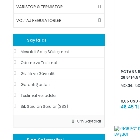
VARISTOR & TERMISTOR
VOLTAJ REGULATORLERI
Sayfalar
Mesafeli Satış Sözleşmesi
Ödeme ve Teslimat
POTANS B
Gizlilik ve Güvenlik
26.5*14.5
Garanti Şartları
MODEL : 5
Teslimat ve iadeler
0,85 USD 
Sık Sorulan Sorular (SSS)
48,45 TL
Tüm Sayfalar
Blog Kategorileri