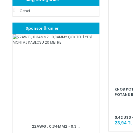
Genel
Sponsor Ürünler
KNOB POT
POTANS B
0,42 USD 
23,94 TL
22AWG , 0.34MM2 -0,3 ...