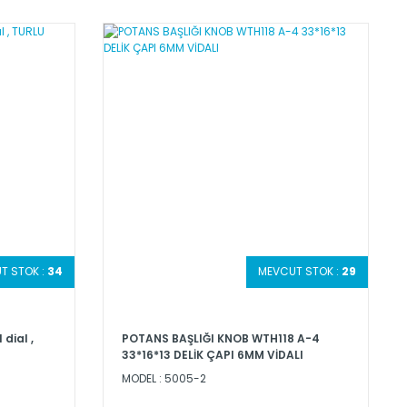
T STOK :
34
MEVCUT STOK :
29
dial ,
POTANS BAŞLIĞI KNOB WTH118 A-4
33*16*13 DELİK ÇAPI 6MM VİDALI
MODEL : 5005-2