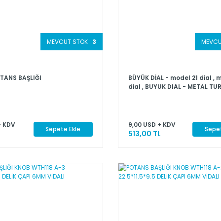
MEVCUT STOK :
3
MEVCU
TANS BAŞLIĞI
BÜYÜK DİAL - model 21 dial , 
dial , BUYUK DIAL - METAL TU
POTANS BAŞLIGI
+ KDV
9,00 USD + KDV
Sepete Ekle
Sepet
513,00 TL