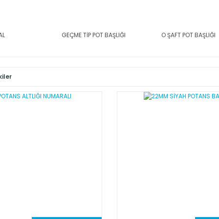
AL
GEÇME TİP POT BAŞLIĞI
O ŞAFT POT BAŞLIĞI
iler