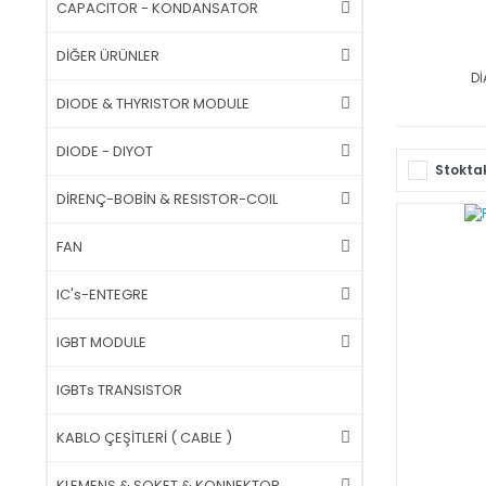
CAPACITOR - KONDANSATOR
DİĞER ÜRÜNLER
Dİ
DIODE & THYRISTOR MODULE
DIODE - DIYOT
Stoktak
DİRENÇ-BOBİN & RESISTOR-COIL
FAN
IC's-ENTEGRE
IGBT MODULE
IGBTs TRANSISTOR
KABLO ÇEŞİTLERİ ( CABLE )
KLEMENS & SOKET & KONNEKTOR