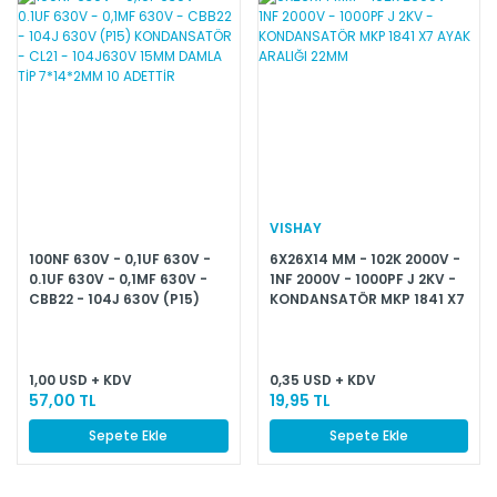
VISHAY
100NF 630V - 0,1UF 630V -
6X26X14 MM - 102K 2000V -
0.1UF 630V - 0,1MF 630V -
1NF 2000V - 1000PF J 2KV -
CBB22 - 104J 630V (P15)
KONDANSATÖR MKP 1841 X7
KONDANSATÖR - CL21 -
AYAK ARALIĞI 22MM
104J630V 15MM DAMLA TİP
7*14*2MM 10 ADETTİR
1,00 USD + KDV
0,35 USD + KDV
57,00 TL
19,95 TL
Sepete Ekle
Sepete Ekle