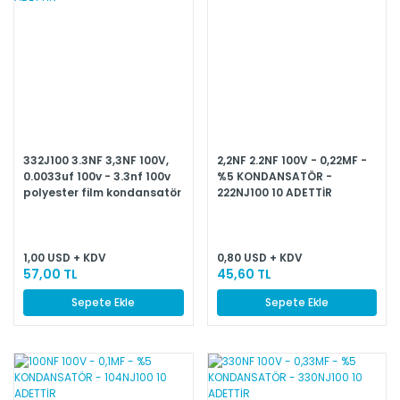
332J100 3.3NF 3,3NF 100V,
2,2NF 2.2NF 100V - 0,22MF -
0.0033uf 100v - 3.3nf 100v
%5 KONDANSATÖR -
polyester film kondansatör
222NJ100 10 ADETTİR
10 ADETTİR
1,00 USD + KDV
0,80 USD + KDV
57,00 TL
45,60 TL
Sepete Ekle
Sepete Ekle