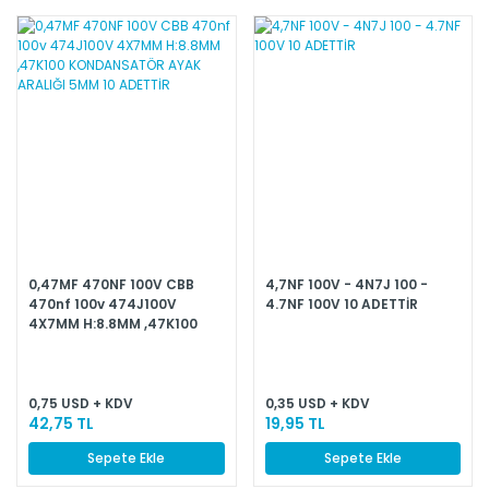
0,47MF 470NF 100V CBB
4,7NF 100V - 4N7J 100 -
470nf 100v 474J100V
4.7NF 100V 10 ADETTİR
4X7MM H:8.8MM ,47K100
KONDANSATÖR AYAK
ARALIĞI 5MM 10 ADETTİR
0,75 USD + KDV
0,35 USD + KDV
42,75 TL
19,95 TL
Sepete Ekle
Sepete Ekle