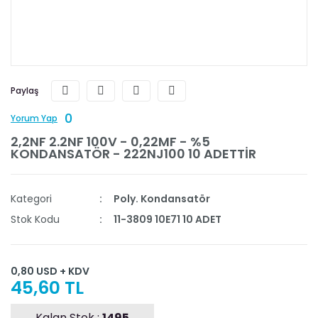
Paylaş
0
Yorum Yap
2,2NF 2.2NF 100V - 0,22MF - %5
KONDANSATÖR - 222NJ100 10 ADETTİR
Kategori
Poly. Kondansatör
Stok Kodu
11-3809 10E71 10 ADET
0,80 USD + KDV
45,60 TL
Kalan Stok :
1495