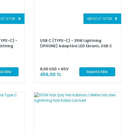
UT STOK :
4
MEVCUT STOK :
5
TYPE-C) -
USB C (TYPE-C) - 35W Lightning
ghtning
(IPHONE) Adaptörü LED Ekranlı, USB C
C) Erkek
(TYPE-C) Dişi - Lightning (IPHONE)
Erkek
8,00 USD + KDV
e Ekle
Sepete Ekle
456,00 TL