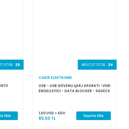
T STOK :
25
MEVCUT STOK :
24
CAKIR ELEKTRONİK
ÜNTÜ
USB - USB GÜVENLİ ŞARJ APARATI -VERİ
ENGELLEYİCİ - DATA BLOCKER - SADECE
ŞARJ İÇİN
1,50 USD + KDV
e Ekle
Sepete Ekle
85,50 TL