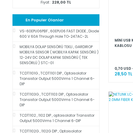
Fiyat :
228,00 TL
En Populer Olanlar
VS-60EPU06PBF , 60EPU06 FAST DIODE , Diode
600 V 60A Through Hole TO-247AC-2L
MİNİ USB
KABLOSU
MOBİLYA DOLAP SENSÖRÜ TEKLİ , GARDIROP
MOBİLYA SENSOR ( MOBİLYA KAPAK SENSÖRÜ )
12-24V DC DOLAP KAPAK SENSÖRÜ ( TEK
SENSÖRLÜ ) STC-01
0,70 USD 
TCDT1101G , TCDT1101 DIP , Optoisolator
28,50 TL
Transistor Output 5000Vrms 1 Channel 6-
DIP
TCDT1103G , TCDT1103 DIP , Optoisolator
Transistor Output 5000Vrms 1 Channel 6-
DIP
TCDT1102 , 1102 DIP , optoisolator Transistor
Output 5000Vrms 1 Channel 6-DIP
TCDT1102G , 1102G DIP , Optoisolator