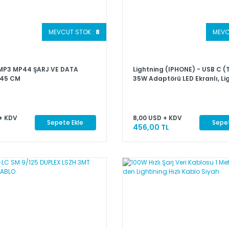
MEVCUT STOK :
8
MEVC
 MP3 MP44 ŞARJ VE DATA
Lightning (IPHONE) - USB C (
 45 CM
35W Adaptörü LED Ekranlı, Li
(IPHONE) Dişi - USB C (TYPE-
+ KDV
8,00 USD + KDV
Sepete Ekle
Sepet
456,00 TL