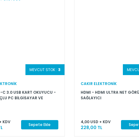
MEVCUT STOK :
3
MEVCU
EKTRONİK
CAKIR ELEKTRONİK
-C 3.0 USB KART OKUYUCU -
HDMI - HDMI ULTRA NET GÖR
ÇLU PC BİLGİSAYAR VE
SAĞLAYICI
 UYUMLU MİKRO SD KART
U
+ KDV
4,00 USD + KDV
Sepete Ekle
Sepet
TL
228,00 TL