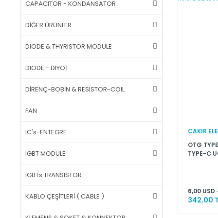
CAPACITOR - KONDANSATOR
DİĞER ÜRÜNLER
DIODE & THYRISTOR MODULE
DIODE - DIYOT
DİRENÇ-BOBİN & RESISTOR-COIL
FAN
CAKIR EL
IC's-ENTEGRE
OTG TYPE
IGBT MODULE
TYPE-C U
NOTEBOOK
OKUYUC
IGBTs TRANSISTOR
6,00 USD 
KABLO ÇEŞİTLERİ ( CABLE )
342,00 
KLEMENS & SOKET & KONNEKTOR