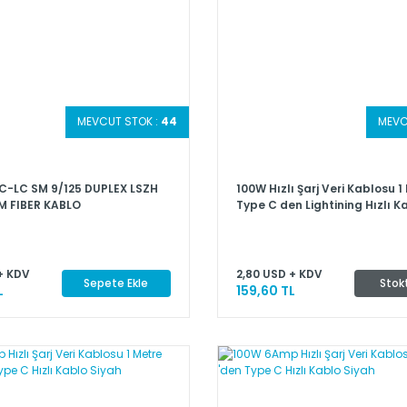
MEVCUT STOK :
44
MEVC
C-LC SM 9/125 DUPLEX LSZH
100W Hızlı Şarj Veri Kablosu 1
M FIBER KABLO
Type C den Lightining Hızlı K
+ KDV
2,80 USD + KDV
Sepete Ekle
Stok
L
159,60 TL