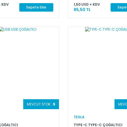
+ KDV
1,50 USD + KDV
Sepete Ekle
Sepet
85,50 TL
MEVCUT STOK :
5
MEVC
TESLA
ÇOĞALTICI
TYPE-C TYPE-C ÇOĞALTICI