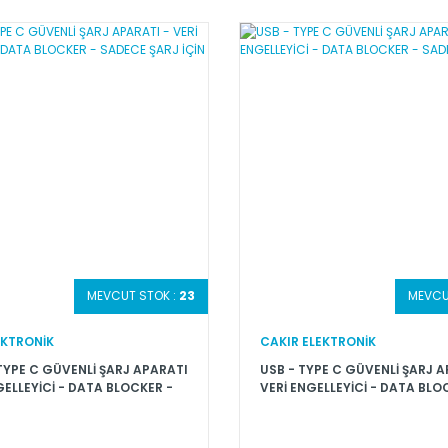
MEVCUT STOK :
23
MEVCU
EKTRONİK
CAKIR ELEKTRONİK
TYPE C GÜVENLİ ŞARJ APARATI
USB - TYPE C GÜVENLİ ŞARJ A
GELLEYİCİ - DATA BLOCKER -
VERİ ENGELLEYİCİ - DATA BLO
ARJ İÇİN
SADECE ŞARJ İÇİN