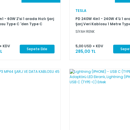
TESLA
1 - 60W 2'si 1 arada Hızlı Şarj
PD 240W 4in1 - 240W 4'ü 1 ara
osu Type C 'den Type C
Şarj Veri Kablosu 1 Metre Typ
g) Hızlı Kablo Siyah
(USB)'den Type C (Lightning) 
SİYAH RENK
Kablo Siyah
+ KDV
5,00 USD + KDV
Sepete Ekle
Sepet
L
285,00 TL