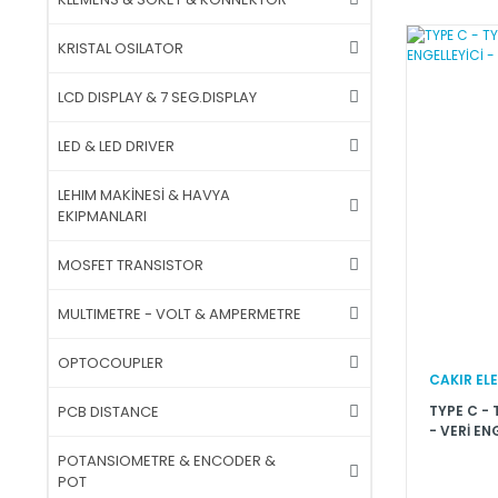
KRISTAL OSILATOR
LCD DISPLAY & 7 SEG.DISPLAY
LED & LED DRIVER
LEHIM MAKİNESİ & HAVYA
EKIPMANLARI
MOSFET TRANSISTOR
MULTIMETRE - VOLT & AMPERMETRE
OPTOCOUPLER
CAKIR EL
TYPE C - 
PCB DISTANCE
- VERİ EN
SADECE Ş
POTANSIOMETRE & ENCODER &
POT