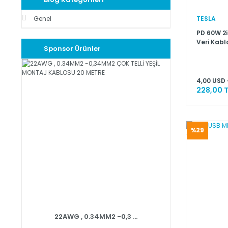
TESLA
Genel
PD 60W 2in
Veri Kabl
Sponsor Ürünler
(Lightnin
4,00 USD 
228,00 T
%29
22AWG , 0.34MM2 -0,3 ...