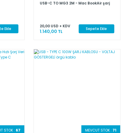
USB-C TO MG3 2M - Mac BookAir şarj
kablosu , Mac Book Air şarj kablosu ,
20,00 USD + KDV
e Ekle
Sepete Ekle
1.140,00 TL
T STOK :
67
MEVCUT STOK :
71