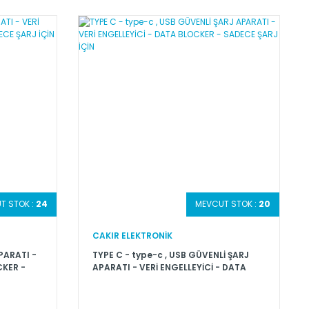
T STOK :
24
MEVCUT STOK :
20
CAKIR ELEKTRONİK
PARATI -
TYPE C - type-c , USB GÜVENLİ ŞARJ
CKER -
APARATI - VERİ ENGELLEYİCİ - DATA
BLOCKER - SADECE ŞARJ İÇİN