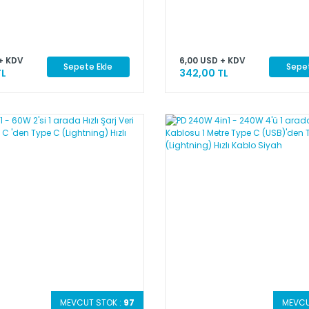
+ KDV
6,00 USD + KDV
Sepete Ekle
Sepet
TL
342,00 TL
MEVCUT STOK :
97
MEVCU