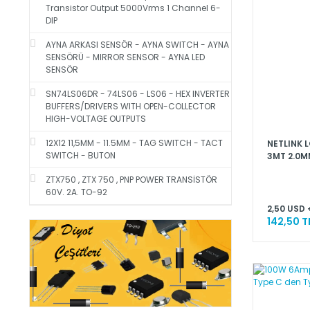
Transistor Output 5000Vrms 1 Channel 6-
DIP
AYNA ARKASI SENSÖR - AYNA SWITCH - AYNA
SENSÖRÜ - MIRROR SENSOR - AYNA LED
SENSÖR
SN74LS06DR - 74LS06 - LS06 - HEX INVERTER
BUFFERS/DRIVERS WITH OPEN-COLLECTOR
HIGH-VOLTAGE OUTPUTS
12X12 11,5MM - 11.5MM - TAG SWITCH - TACT
NETLINK L
SWITCH - BUTON
3MT 2.0M
ZTX750 , ZTX 750 , PNP POWER TRANSİSTÖR
60V. 2A. TO-92
2,50 USD 
142,50 T