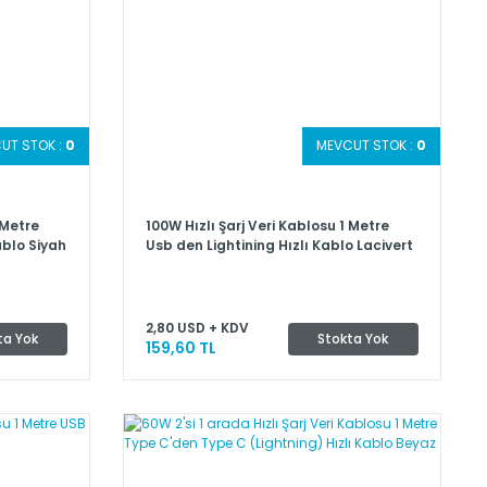
UT STOK :
0
MEVCUT STOK :
0
 Metre
100W Hızlı Şarj Veri Kablosu 1 Metre
ablo Siyah
Usb den Lightining Hızlı Kablo Lacivert
2,80 USD + KDV
ta Yok
Stokta Yok
159,60 TL