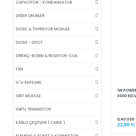
CAPACITOR - KONDANSATOR
DİĞER ÜRÜNLER
DIODE & THYRISTOR MODULE
DIODE - DIYOT
DİRENÇ-BOBİN & RESISTOR-COIL
FAN
IC's-ENTEGRE
1W POWER 
IGBT MODULE
3000 KELV
IGBTs TRANSISTOR
0,40 USD 
KABLO ÇEŞİTLERİ ( CABLE )
22,80 TL
KLEMENS & SOKET & KONNEKTOR