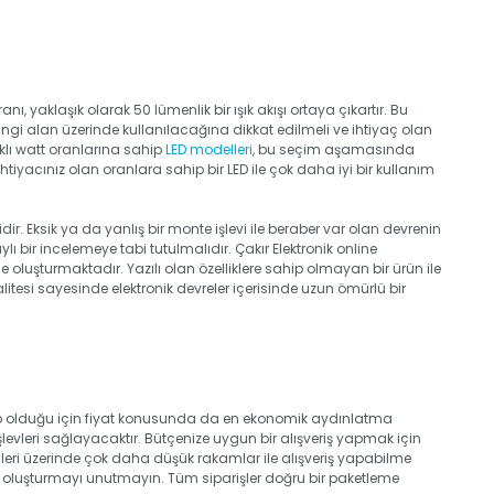
anı, yaklaşık olarak 50 lümenlik bir ışık akışı ortaya çıkartır. Bu
ngi alan üzerinde kullanılacağına dikkat edilmeli ve ihtiyaç olan
rklı watt oranlarına sahip
LED modelleri
, bu seçim aşamasında
iyacınız olan oranlara sahip bir LED ile çok daha iyi bir kullanım
dir. Eksik ya da yanlış bir monte işlevi ile beraber var olan devrenin
 bir incelemeye tabi tutulmalıdır. Çakır Elektronik online
 oluşturmaktadır. Yazılı olan özelliklere sahip olmayan bir ürün ile
esi sayesinde elektronik devreler içerisinde uzun ömürlü bir
 olduğu için fiyat konusunda da en ekonomik aydınlatma
levleri sağlayacaktır. Bütçenize uygun bir alışveriş yapmak için
lleri üzerinde çok daha düşük rakamlar ile alışveriş yapabilme
zi oluşturmayı unutmayın. Tüm siparişler doğru bir paketleme