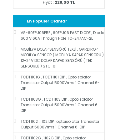
Fiyat :
228,00 TL
En Populer Olanlar
VS-60EPU06PBF , 60EPU06 FAST DIODE , Diode
600 V 60A Through Hole TO-247AC-2L
MOBİLYA DOLAP SENSÖRÜ TEKLİ , GARDIROP
MOBİLYA SENSOR ( MOBİLYA KAPAK SENSÖRÜ )
12-24V DC DOLAP KAPAK SENSÖRÜ ( TEK
SENSÖRLÜ ) STC-01
TCDT1101G , TCDT1101 DIP , Optoisolator
Transistor Output 5000Vrms 1 Channel 6-
DIP
TCDT1103G , TCDT1103 DIP , Optoisolator
Transistor Output 5000Vrms 1 Channel 6-
DIP
TCDT1102 , 1102 DIP , optoisolator Transistor
Output 5000Vrms 1 Channel 6-DIP
TCDT1102G , 1102G DIP , Optoisolator