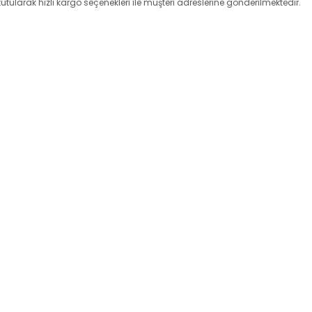
tutularak hızlı kargo seçenekleri ile müşteri adreslerine gönderilmektedir.