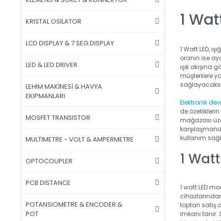
1 Wat
KRISTAL OSILATOR
LCD DISPLAY & 7 SEG.DISPLAY
1 Watt LED, ış
oranın ise ay
LED & LED DRIVER
ışık akışına g
müşterilere y
sağlayacaksı
LEHIM MAKİNESİ & HAVYA
EKIPMANLARI
Elektronik dev
de özellikleri
MOSFET TRANSISTOR
mağazası üzeri
karşılaşmanız
kullanım sağl
MULTIMETRE - VOLT & AMPERMETRE
1 Watt
OPTOCOUPLER
PCB DISTANCE
1 watt LED mod
cihazlarından
POTANSIOMETRE & ENCODER &
toptan satış 
POT
imkanı tanır.