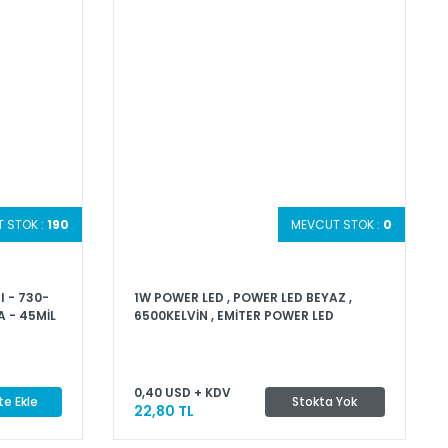
 STOK :
190
MEVCUT STOK :
0
I - 730-
1W POWER LED , POWER LED BEYAZ ,
A - 45MİL
6500KELVİN , EMİTER POWER LED
0,40 USD + KDV
e Ekle
Stokta Yok
22,80 TL