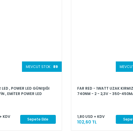
MEVCUT STOK :
89
MEVCUT
LED , POWER LED GÜNIŞIĞI
FAR RED - 1WATT UZAK KIRMIZ
İN , EMİTER POWER LED
740NM - 2 - 2,3V - 350-450M
- POWER LED
+ KDV
1,80 USD + KDV
Sepete Ekle
Sepet
102,60 TL