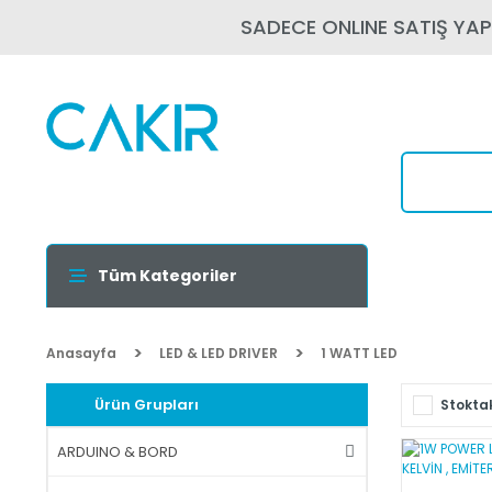
SADECE ONLINE SATIŞ YA
Tüm Kategoriler
Anasayfa
LED & LED DRIVER
1 WATT LED
Ürün Grupları
Stoktak
ARDUINO & BORD