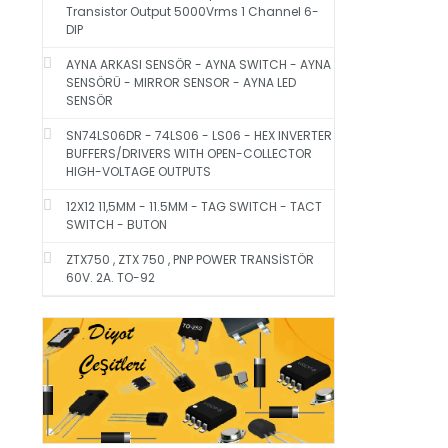
Transistor Output 5000Vrms 1 Channel 6-
DIP
AYNA ARKASI SENSÖR - AYNA SWITCH - AYNA
SENSÖRÜ - MIRROR SENSOR - AYNA LED
SENSÖR
SN74LS06DR - 74LS06 - LS06 - HEX INVERTER
BUFFERS/DRIVERS WITH OPEN-COLLECTOR
HIGH-VOLTAGE OUTPUTS
12X12 11,5MM - 11.5MM - TAG SWITCH - TACT
SWITCH - BUTON
ZTX750 , ZTX 750 , PNP POWER TRANSİSTÖR
60V. 2A. TO-92