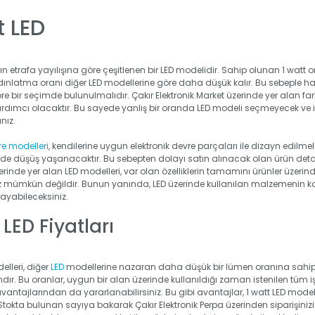
t LED
ığın etrafa yayılışına göre çeşitlenen bir LED modelidir. Sahip olunan 1 watt or
dınlatma oranı diğer LED modellerine göre daha düşük kalır. Bu sebeple ha
öre bir seçimde bulunulmalıdır. Çakır Elektronik Market üzerinde yer alan fa
ardımcı olacaktır. Bu sayede yanlış bir oranda LED modeli seçmeyecek ve iht
nız.
re modelleri
, kendilerine uygun elektronik devre parçaları ile dizayn edilmeli
n de düşüş yaşanacaktır. Bu sebepten dolayı satın alınacak olan ürün detaylı
nde yer alan LED modelleri, var olan özelliklerin tamamını ürünler üzerinde
 mümkün değildir. Bunun yanında, LED üzerinde kullanılan malzemenin kalit
ayabileceksiniz.
 LED Fiyatları
elleri, diğer
LED
modellerine nazaran daha düşük bir lümen oranına sahip
dır. Bu oranlar, uygun bir alan üzerinde kullanıldığı zaman istenilen tüm iş
avantajlarından da yararlanabilirsiniz. Bu gibi avantajlar, 1 watt LED mode
 Stokta bulunan sayıya bakarak Çakır Elektronik Perpa üzerinden siparişini