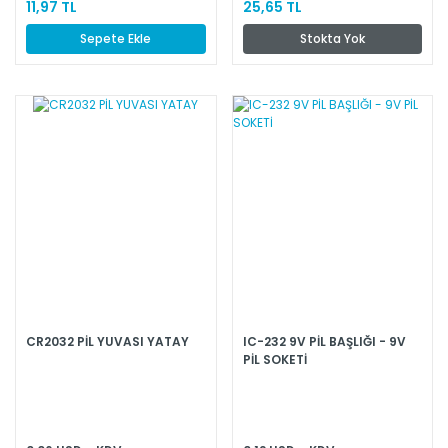
11,97 TL
25,65 TL
Sepete Ekle
Stokta Yok
CR2032 PİL YUVASI YATAY
IC-232 9V PİL BAŞLIĞI - 9V
PİL SOKETİ