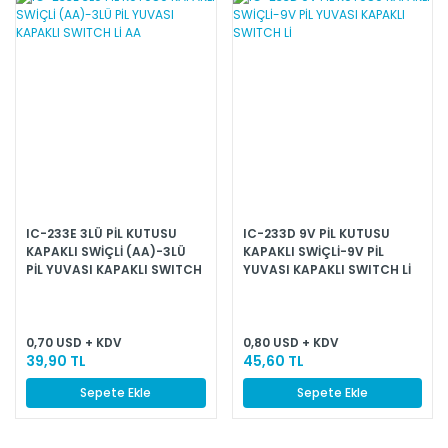
IC-233E 3LÜ PİL KUTUSU
IC-233D 9V PİL KUTUSU
KAPAKLI SWİÇLİ (AA)-3LÜ
KAPAKLI SWİÇLİ-9V PİL
PİL YUVASI KAPAKLI SWITCH
YUVASI KAPAKLI SWITCH Lİ
Lİ AA
0,70 USD + KDV
0,80 USD + KDV
39,90 TL
45,60 TL
Sepete Ekle
Sepete Ekle