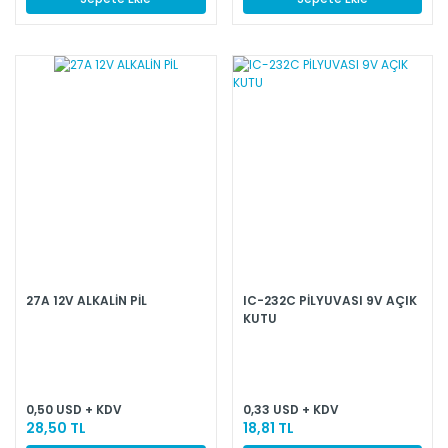
27A 12V ALKALİN PİL
IC-232C PİLYUVASI 9V AÇIK
KUTU
0,50 USD + KDV
0,33 USD + KDV
28,50 TL
18,81 TL