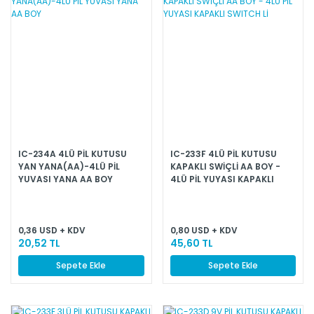
IC-234A 4LÜ PİL KUTUSU
IC-233F 4LÜ PİL KUTUSU
YAN YANA(AA)-4LÜ PİL
KAPAKLI SWİÇLİ AA BOY -
YUVASI YANA AA BOY
4LÜ PİL YUYASI KAPAKLI
SWITCH Lİ
0,36 USD + KDV
0,80 USD + KDV
20,52 TL
45,60 TL
Sepete Ekle
Sepete Ekle