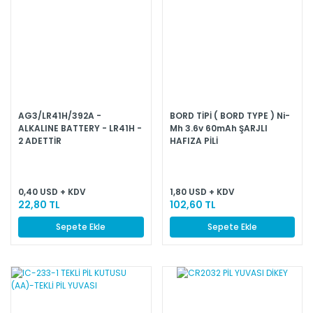
AG3/LR41H/392A -
BORD TİPİ ( BORD TYPE ) Ni-
ALKALINE BATTERY - LR41H -
Mh 3.6v 60mAh ŞARJLI
2 ADETTİR
HAFIZA PİLİ
0,40 USD + KDV
1,80 USD + KDV
22,80 TL
102,60 TL
Sepete Ekle
Sepete Ekle