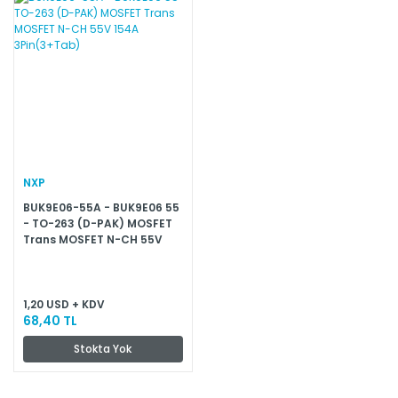
NXP
BUK9E06-55A - BUK9E06 55
- TO-263 (D-PAK) MOSFET
Trans MOSFET N-CH 55V
154A 3Pin(3+Tab)
1,20 USD + KDV
68,40 TL
Stokta Yok