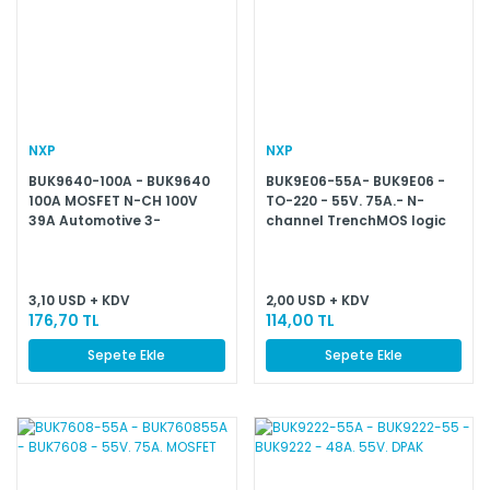
NXP
NXP
BUK9640-100A - BUK9640
BUK9E06-55A- BUK9E06 -
100A MOSFET N-CH 100V
TO-220 - 55V. 75A.- N-
39A Automotive 3-
channel TrenchMOS logic
Pin(2+Tab) D2PAK T/R
level FET
3,10 USD + KDV
2,00 USD + KDV
176,70 TL
114,00 TL
Sepete Ekle
Sepete Ekle