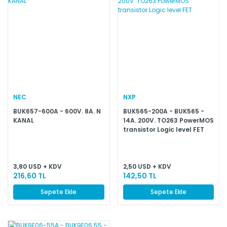
NEC
NXP
BUK657-600A - 600V. 8A. N
BUK565-200A - BUK565 -
KANAL
14A. 200V. TO263 PowerMOS
transistor Logic level FET
3,80 USD + KDV
2,50 USD + KDV
216,60 TL
142,50 TL
Sepete Ekle
Sepete Ekle