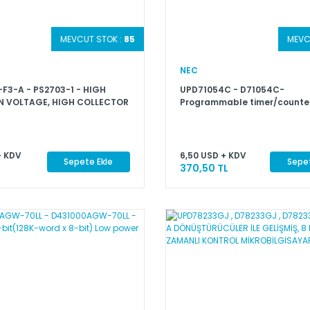
MEVCUT STOK :
85
MEVC
NEC
F3-A - PS2703-1 - HIGH
UPD71054C - D71054C-
N VOLTAGE, HIGH COLLECTOR
Programmable timer/counte
ER VOLTAGE TYPE SOP MULTI
PLER SERIES
+ KDV
6,50 USD + KDV
Sepete Ekle
Sepet
370,50 TL