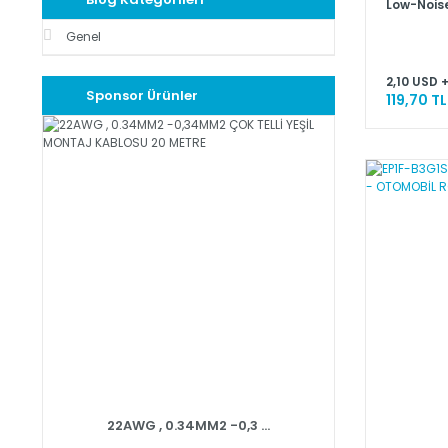
Low-Noise
Dual Oper
Genel
2,10 USD 
Sponsor Ürünler
119,70 TL
22AWG , 0.34MM2 -0,3 ...