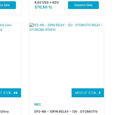
6,50 USD + KDV
e Ekle
Sepete Ekle
370,50 TL
T STOK :
46
MEVCUT STOK :
3
NEC
Ultra
EP2-N6 - 10PIN RELAY - 12V . OTOMOTIV