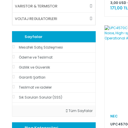
3,00 USD 
VARISTOR & TERMISTOR
171,00 TL
VOLTAJ REGULATORLERI
Sayfalar
Mesafeli Satış Sözleşmesi
Ödeme ve Teslimat
Gizlilik ve Güvenlik
Garanti Şartları
Teslimat ve iadeler
Sık Sorulan Sorular (SSS)
Tüm Sayfalar
NEC
UPC4570C
Blog Kategorileri