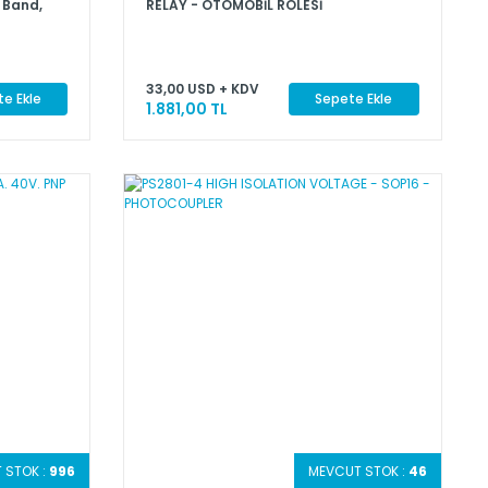
 Band,
RELAY - OTOMOBİL RÖLESİ
33,00 USD + KDV
e Ekle
Sepete Ekle
1.881,00 TL
 STOK :
996
MEVCUT STOK :
46