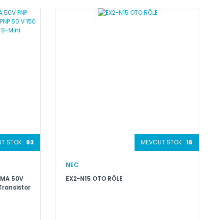
T STOK :
93
MEVCUT STOK :
16
NEC
50MA 50V
EX2-N15 OTO RÖLE
Transistor
mW