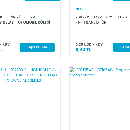
NEC
S - 5PİN RÖLE - 12V .
2SB772 - B772 - 772 - TO126 -
 RELAY - OTOMOBİL RÖLESİ
PNP TRANSİSTÖR
+ KDV
0,20 USD + KDV
Sepete Ekle
Sepet
TL
11,40 TL