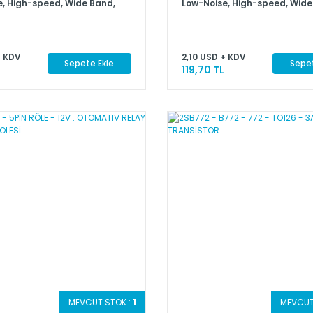
, High-speed, Wide Band,
Low-Noise, High-speed, Wide
ational Amplifier
Dual Operational Amplifier
+ KDV
2,10 USD + KDV
Sepete Ekle
Sepet
119,70 TL
MEVCUT STOK :
1
MEVCUT