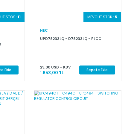
UT STOK :
11
MEVCUT STOK :
5
NEC
UPD78233LQ - D78233LQ - PLCC
r
29,00 USD + KDV
e Ekle
Sepete Ekle
1.653,00 TL