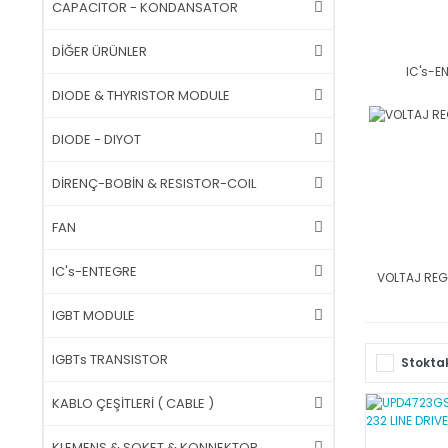
CAPACITOR - KONDANSATOR
DİĞER ÜRÜNLER
IC's-E
DIODE & THYRISTOR MODULE
DIODE - DIYOT
DİRENÇ-BOBİN & RESISTOR-COIL
FAN
IC's-ENTEGRE
VOLTAJ REG
IGBT MODULE
IGBTs TRANSISTOR
Stoktak
KABLO ÇEŞİTLERİ ( CABLE )
KLEMENS & SOKET & KONNEKTOR