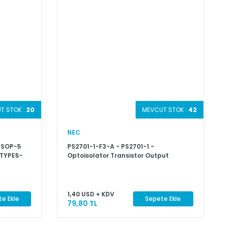
T STOK :
20
MEVCUT STOK :
42
NEC
1 SOP-5
PS2701-1-F3-A - PS2701-1 -
 TYPE5-
Optoisolator Transistor Output
3750Vrms 1 Channel 4-SOP
1,40 USD + KDV
e Ekle
Sepete Ekle
79,80 TL