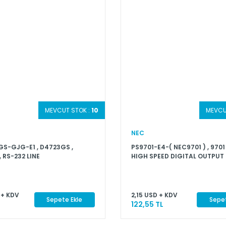
MEVCUT STOK :
10
MEVCU
NEC
S-GJG-E1 , D4723GS ,
PS9701-E4-( NEC9701 ) , 970
 RS-232 LINE
HIGH SPEED DIGITAL OUTPUT
CEIVER AT 3.3 V/5 V
PIN SOP PHOTOCOUPLER
 + KDV
2,15 USD + KDV
Sepete Ekle
Sepet
122,55 TL