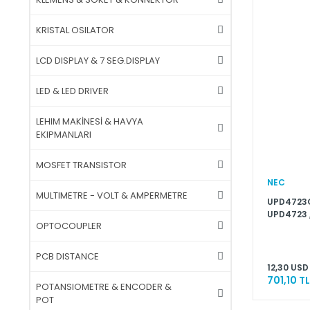
KRISTAL OSILATOR
LCD DISPLAY & 7 SEG.DISPLAY
LED & LED DRIVER
LEHIM MAKİNESİ & HAVYA
EKIPMANLARI
MOSFET TRANSISTOR
NEC
MULTIMETRE - VOLT & AMPERMETRE
UPD4723G
UPD4723 ,
OPTOCOUPLER
DRIVER/RE
PCB DISTANCE
12,30 USD
701,10 TL
POTANSIOMETRE & ENCODER &
POT