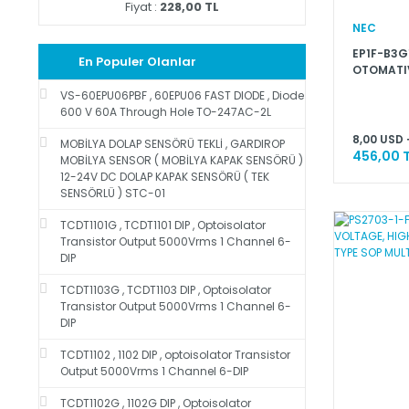
Fiyat :
228,00 TL
NEC
EP1F-B3G1
En Populer Olanlar
OTOMATIV
VS-60EPU06PBF , 60EPU06 FAST DIODE , Diode
600 V 60A Through Hole TO-247AC-2L
8,00 USD 
MOBİLYA DOLAP SENSÖRÜ TEKLİ , GARDIROP
456,00 
MOBİLYA SENSOR ( MOBİLYA KAPAK SENSÖRÜ )
12-24V DC DOLAP KAPAK SENSÖRÜ ( TEK
SENSÖRLÜ ) STC-01
TCDT1101G , TCDT1101 DIP , Optoisolator
Transistor Output 5000Vrms 1 Channel 6-
DIP
TCDT1103G , TCDT1103 DIP , Optoisolator
Transistor Output 5000Vrms 1 Channel 6-
DIP
TCDT1102 , 1102 DIP , optoisolator Transistor
Output 5000Vrms 1 Channel 6-DIP
TCDT1102G , 1102G DIP , Optoisolator