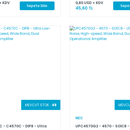
+ KDV
0,80 USD + KDV
Sepete Ekle
Sepet
45,60 TL
MEVCUT STOK :
48
MEVCU
NEC
 - C4570C - DİP8 - Ultra
UPC4570G2 - 4570 - SOİC8 - 