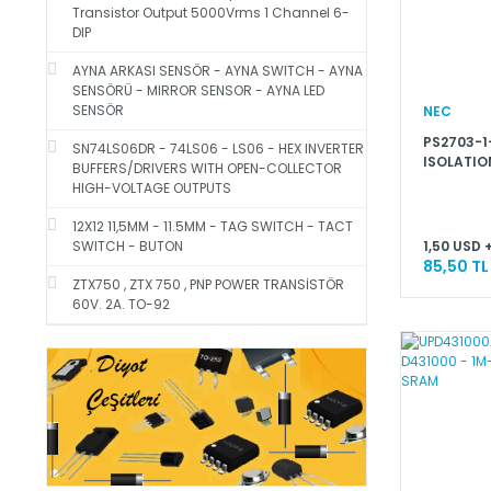
Transistor Output 5000Vrms 1 Channel 6-
DIP
AYNA ARKASI SENSÖR - AYNA SWITCH - AYNA
SENSÖRÜ - MIRROR SENSOR - AYNA LED
SENSÖR
NEC
PS2703-1-
SN74LS06DR - 74LS06 - LS06 - HEX INVERTER
ISOLATIO
BUFFERS/DRIVERS WITH OPEN-COLLECTOR
TO EMITT
HIGH-VOLTAGE OUTPUTS
PHOTOCOU
12X12 11,5MM - 11.5MM - TAG SWITCH - TACT
1,50 USD 
SWITCH - BUTON
85,50 TL
ZTX750 , ZTX 750 , PNP POWER TRANSİSTÖR
60V. 2A. TO-92