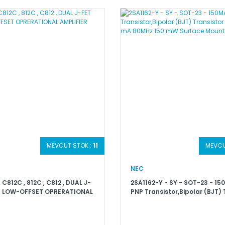
MEVCUT STOK :
11
MEVCU
NEC
C812C , 812C , C812 , DUAL J-
2SA1162-Y - SY - SOT-23 - 1
T LOW-OFFSET OPRERATIONAL
PNP Transistor,Bipolar (BJT) 
R
PNP 50 V 150 mA 80MHz 150 
Surface Mount S-Mini