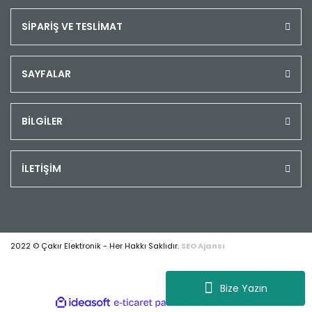
SİPARİŞ VE TESLİMAT
SAYFALAR
BİLGİLER
İLETİŞİM
2022 © Çakır Elektronik - Her Hakkı Saklıdır.
SEO Ajansı
Bize Yazın
ile
ideasoft
e-