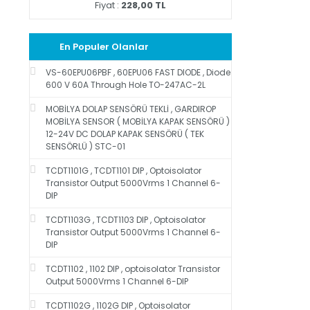
Fiyat :
228,00 TL
En Populer Olanlar
VS-60EPU06PBF , 60EPU06 FAST DIODE , Diode
600 V 60A Through Hole TO-247AC-2L
MOBİLYA DOLAP SENSÖRÜ TEKLİ , GARDIROP
MOBİLYA SENSOR ( MOBİLYA KAPAK SENSÖRÜ )
12-24V DC DOLAP KAPAK SENSÖRÜ ( TEK
SENSÖRLÜ ) STC-01
TCDT1101G , TCDT1101 DIP , Optoisolator
Transistor Output 5000Vrms 1 Channel 6-
DIP
TCDT1103G , TCDT1103 DIP , Optoisolator
Transistor Output 5000Vrms 1 Channel 6-
DIP
TCDT1102 , 1102 DIP , optoisolator Transistor
Output 5000Vrms 1 Channel 6-DIP
TCDT1102G , 1102G DIP , Optoisolator