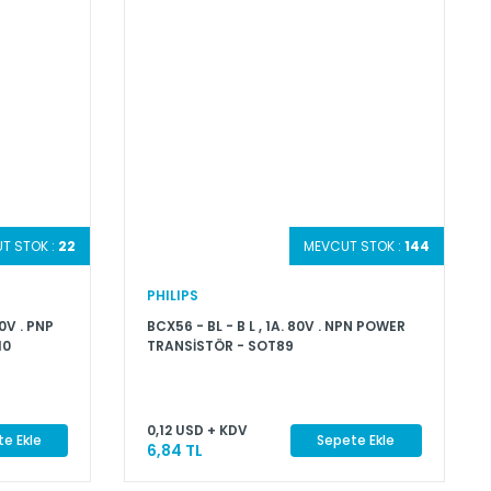
T STOK :
22
MEVCUT STOK :
144
PHILIPS
0V . PNP
BCX56 - BL - B L , 1A. 80V . NPN POWER
10
TRANSİSTÖR - SOT89
0,12 USD + KDV
e Ekle
Sepete Ekle
6,84 TL