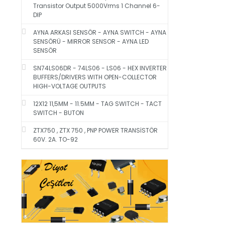
Transistor Output 5000Vrms 1 Channel 6-
DIP
AYNA ARKASI SENSÖR - AYNA SWITCH - AYNA
SENSÖRÜ - MIRROR SENSOR - AYNA LED
SENSÖR
SN74LS06DR - 74LS06 - LS06 - HEX INVERTER
BUFFERS/DRIVERS WITH OPEN-COLLECTOR
HIGH-VOLTAGE OUTPUTS
12X12 11,5MM - 11.5MM - TAG SWITCH - TACT
SWITCH - BUTON
ZTX750 , ZTX 750 , PNP POWER TRANSİSTÖR
60V. 2A. TO-92