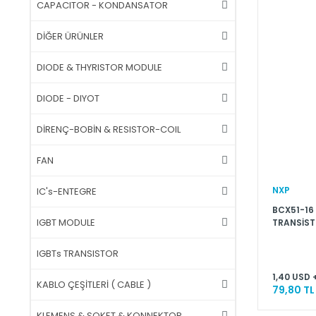
CAPACITOR - KONDANSATOR
DİĞER ÜRÜNLER
DIODE & THYRISTOR MODULE
DIODE - DIYOT
DİRENÇ-BOBİN & RESISTOR-COIL
FAN
NXP
IC's-ENTEGRE
BCX51-16 
IGBT MODULE
TRANSİST
IGBTs TRANSISTOR
1,40 USD 
KABLO ÇEŞİTLERİ ( CABLE )
79,80 TL
KLEMENS & SOKET & KONNEKTOR