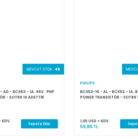
MEVCUT STOK :
45
MEVCU
PHILIPS
- AD - BCX53 - 1A. 45V . PNP
BCX53-16 - AL - BCX53 - 1A. 8
ÖR - SOT89 10 ADETTİR
POWER TRANSİSTÖR - SOT89 
ADETTİR
+ KDV
1,05 USD + KDV
Sepete Ekle
Sepet
59,85 TL