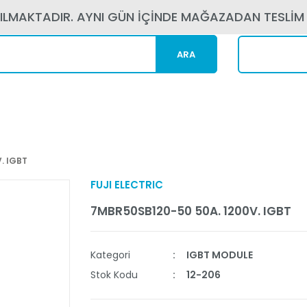
PILMAKTADIR. AYNI GÜN İÇİNDE MAĞAZADAN TESLİM
ARA
Kargom N
. IGBT
FUJI ELECTRIC
7MBR50SB120-50 50A. 1200V. IGBT
Kategori
IGBT MODULE
Stok Kodu
12-206