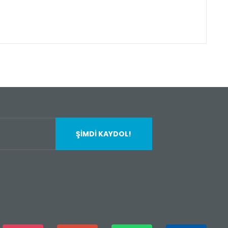
fımıza iletebilirsiniz.
ŞİMDİ KAYDOL!