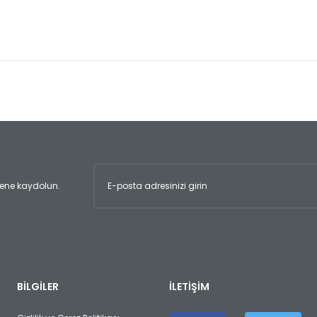
er konularda yetersiz gördüğünüz noktaları öneri formunu kullanarak tara
Bu ürüne ilk yorumu siz yapın!
Yorum Yaz
ltene kaydolun.
Gönder
BİLGİLER
İLETİŞİM