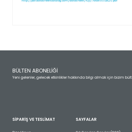
http://pdf.datasheetcatalog.com/datasheet/fuji/7MBR50SB120.pdf
Bu ürünün fiyat bilgisi, resim, ürün açıklamalarında ve diğ
Görüş ve önerileriniz için teşekkür ederiz.
Ürün resmi kalitesiz, bozuk veya görüntülenemiyor.
Ürün açıklamasında eksik bilgiler bulunuyor.
Ürün bilgilerinde hatalar bulunuyor.
Ürün fiyatı diğer sitelerden daha pahalı.
BÜLTEN ABONELİĞİ
Bu ürüne benzer farklı alternatifler olmalı.
Yeni gelenler, gelecek etkinlikler hakkında bilgi almak için bizim bü
SİPARİŞ VE TESLİMAT
SAYFALAR