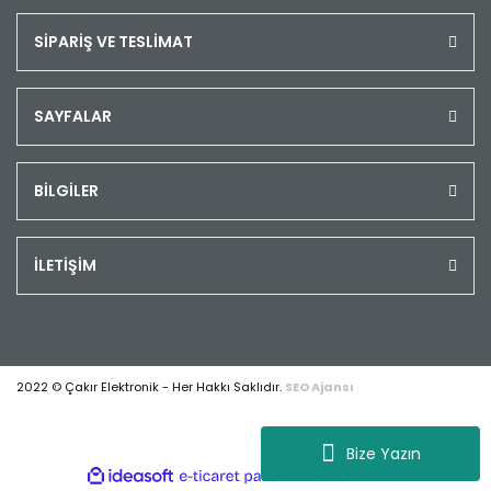
SİPARİŞ VE TESLİMAT
SAYFALAR
BİLGİLER
İLETİŞİM
2022 © Çakır Elektronik - Her Hakkı Saklıdır.
SEO Ajansı
Bize Yazın
ile
ideasoft
e-