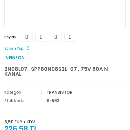
Paylaş
0
Yorum Yap
INFINEON
2N08L07 , SPP80N08S2L-07 , 75V 80A N
KANAL
Kategori
TRANSISTOR
Stok Kodu
11-593
3,50 EUR + KDV
226,58 TL