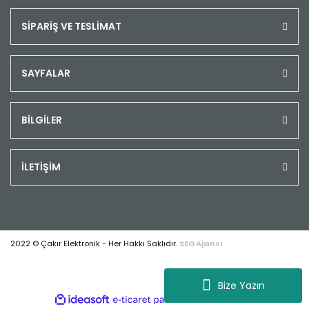
SİPARİŞ VE TESLİMAT
SAYFALAR
BİLGİLER
İLETİŞİM
2022 © Çakır Elektronik - Her Hakkı Saklıdır.
SEO Ajansı
Bize Yazın
ile
ideasoft
e-