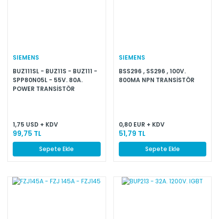
SIEMENS
SIEMENS
BUZ111SL - BUZ11S - BUZ111 -
BSS296 , SS296 , 100V.
SPP80N05L - 55V. 80A.
800MA NPN TRANSİSTÖR
POWER TRANSİSTÖR
1,75 USD + KDV
0,80 EUR + KDV
99,75 TL
51,79 TL
Sepete Ekle
Sepete Ekle