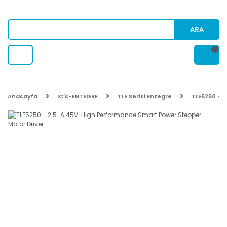
ARA
Anasayfa
IC's-ENTEGRE
TLE Serisi Entegre
TLE5250 - 