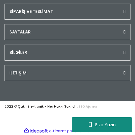
SİPARİŞ VE TESLİMAT
SAYFALAR
BİLGİLER
İLETİŞİM
2022 © Çakır Elektronik - Her Hakkı Saklıdır.
SEO Ajansı
Bize Yazın
ile
ideasoft
e-