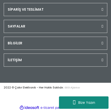
SİPARİŞ VE TESLİMAT
SAYFALAR
BİLGİLER
İLETİŞİM
2022 © Çakır Elektronik - Her Hakkı Saklıdır.
SEO Ajansı
Bize Yazın
ile
ideasoft
e-