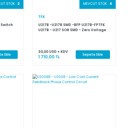
UT STOK :
2
MEVCUT STOK :
4
TFK
e Switch
U217B -U217B SMD -BFP U217B-FPTFK
U217B - U217 SO8 SMD - Zero Voltage
Switch with Adjustable Ramp
30,00 USD + KDV
e Ekle
Sepete Ekle
1.710,00 TL