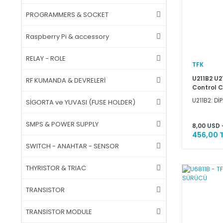
PROGRAMMERS & SOCKET
Raspberry Pi & accessory
RELAY - ROLE
TFK
U211B2 U2
RF KUMANDA & DEVRELERİ
Control C
U211B2: DİP
SİGORTA ve YUVASI (FUSE HOLDER)
SMPS & POWER SUPPLY
8,00 USD 
456,00 
SWITCH - ANAHTAR - SENSOR
THYRISTOR & TRIAC
TRANSISTOR
TRANSISTOR MODULE