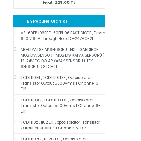
Fiyat :
228,00 TL
En Populer Olanlar
VS-60EPU06PBF , 60EPU06 FAST DIODE , Diode
600 V 60A Through Hole TO-247AC-2L
MOBİLYA DOLAP SENSÖRÜ TEKLİ , GARDIROP
MOBİLYA SENSOR ( MOBİLYA KAPAK SENSÖRÜ )
12-24V DC DOLAP KAPAK SENSÖRÜ ( TEK
SENSÖRLÜ ) STC-01
TCDT1101G , TCDT1101 DIP , Optoisolator
Transistor Output 5000Vrms 1 Channel 6-
DIP
TCDT1103G , TCDT1103 DIP , Optoisolator
Transistor Output 5000Vrms 1 Channel 6-
DIP
TCDT1102 , 1102 DIP , optoisolator Transistor
Output 5000Vrms 1 Channel 6-DIP
TCDT1102G , 1102G DIP , Optoisolator