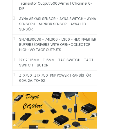
Transistor Output 5000Vrms 1 Channel 6-
DIP
AYNA ARKASI SENSÖR - AYNA SWITCH - AYNA
SENSÖRÜ - MIRROR SENSOR - AYNA LED
SENSÖR
SN74LS06DR - 74LS06 - LS06 - HEX INVERTER
BUFFERS/DRIVERS WITH OPEN-COLLECTOR
HIGH-VOLTAGE OUTPUTS
12X12 11,5MM - 11.5MM - TAG SWITCH - TACT
SWITCH - BUTON
ZTX750 , ZTX 750 , PNP POWER TRANSİSTÖR
60V. 2A. TO-92