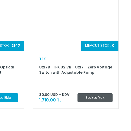
STOK :
2147
MEVCUT STOK :
0
TFK
 Optical
U217B -TFK U217B - U217 - Zero Voltage
t
Switch with Adjustable Ramp
30,00 USD + KDV
e Ekle
Stokta Yok
1.710,00 TL