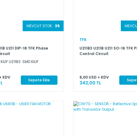
MEVCUT STOK :
39
MEVCU
TFK
11B U211 DİP-18 TFK Phase
U211B3 U211B U211 SO-16 TFK 
ircuit
Control Circuit
 KILIF U211B3: SMD KILIF
+ KDV
6,00 USD + KDV
Sepete Ekle
Sepet
TL
342,00 TL