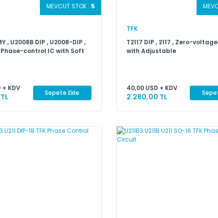
MEVCUT STOK :
5
MEVC
TFK
 , U2008B DIP , U2008-DIP ,
T2117 DIP , 2117 , Zero-voltag
Phase-control IC with Soft
with Adjustable
 + KDV
40,00 USD + KDV
Sepete Ekle
Sepet
 TL
2.280,00 TL