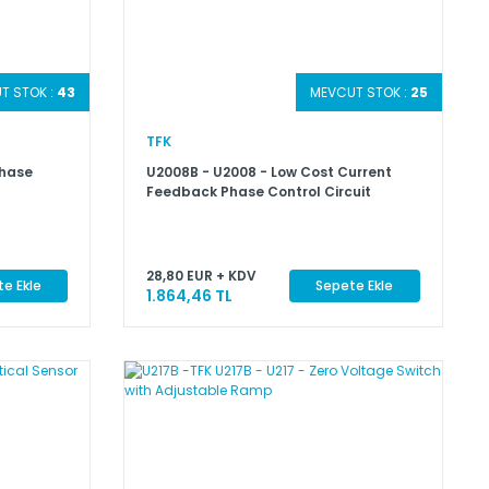
T STOK :
43
MEVCUT STOK :
25
TFK
Phase
U2008B - U2008 - Low Cost Current
Feedback Phase Control Circuit
28,80 EUR + KDV
e Ekle
Sepete Ekle
1.864,46 TL