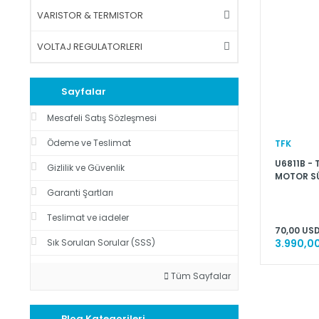
VARISTOR & TERMISTOR
VOLTAJ REGULATORLERI
Sayfalar
Mesafeli Satış Sözleşmesi
Ödeme ve Teslimat
TFK
U6811B - 
Gizlilik ve Güvenlik
MOTOR S
Garanti Şartları
Teslimat ve iadeler
70,00 USD
Sık Sorulan Sorular (SSS)
3.990,00
Tüm Sayfalar
Blog Kategorileri