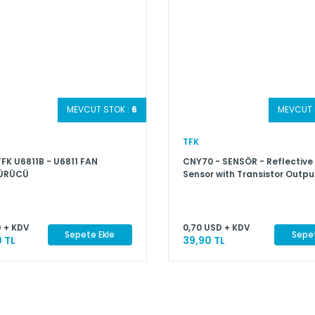
MEVCUT STOK :
6
MEVCUT 
TFK
TFK U6811B - U6811 FAN
CNY70 - SENSÖR - Reflective
ÜRÜCÜ
Sensor with Transistor Outpu
 + KDV
0,70 USD + KDV
Sepete Ekle
Sepet
 TL
39,90 TL