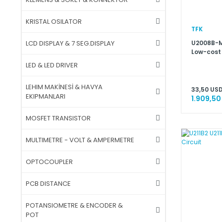
KRISTAL OSILATOR
TFK
U2008B-MY
LCD DISPLAY & 7 SEG.DISPLAY
Low-cost 
Start
LED & LED DRIVER
LEHIM MAKİNESİ & HAVYA
33,50 USD
EKIPMANLARI
1.909,50
MOSFET TRANSISTOR
MULTIMETRE - VOLT & AMPERMETRE
OPTOCOUPLER
PCB DISTANCE
POTANSIOMETRE & ENCODER &
POT