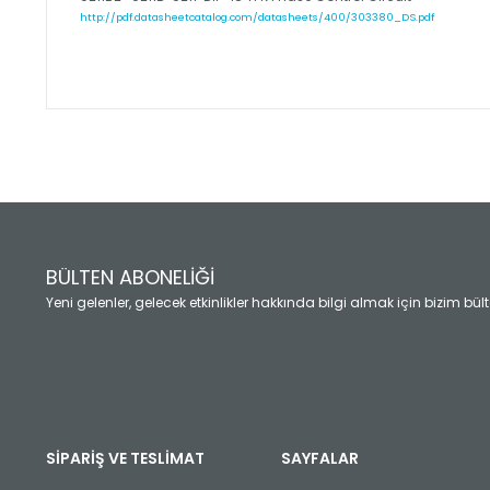
http://pdf.datasheetcatalog.com/datasheets/400/303380_DS.pdf
Bu ürünün fiyat bilgisi, resim, ürün açıklamalarında ve diğ
Görüş ve önerileriniz için teşekkür ederiz.
Ürün resmi kalitesiz, bozuk veya görüntülenemiyor.
Ürün açıklamasında eksik bilgiler bulunuyor.
Ürün bilgilerinde hatalar bulunuyor.
Ürün fiyatı diğer sitelerden daha pahalı.
BÜLTEN ABONELİĞİ
Bu ürüne benzer farklı alternatifler olmalı.
Yeni gelenler, gelecek etkinlikler hakkında bilgi almak için bizim bü
SİPARİŞ VE TESLİMAT
SAYFALAR