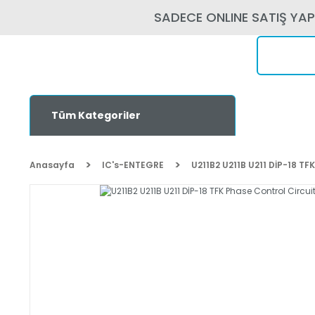
SADECE ONLINE SATIŞ YA
Tüm Kategoriler
Anasayfa
IC's-ENTEGRE
U211B2 U211B U211 DİP-18 TF