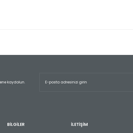
er konularda yetersiz gördüğünüz noktaları öneri formunu kullanarak tara
Bu ürüne ilk yorumu siz yapın!
Yorum Yaz
ltene kaydolun.
Gönder
BİLGİLER
İLETİŞİM