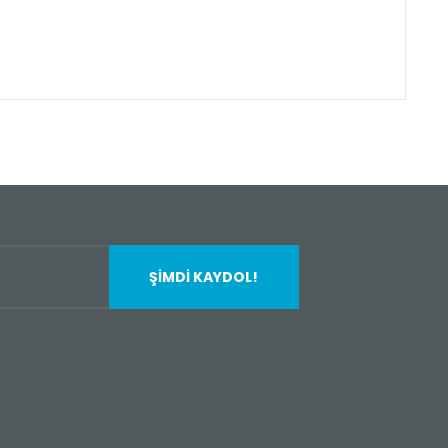
fımıza iletebilirsiniz.
ŞİMDİ KAYDOL!