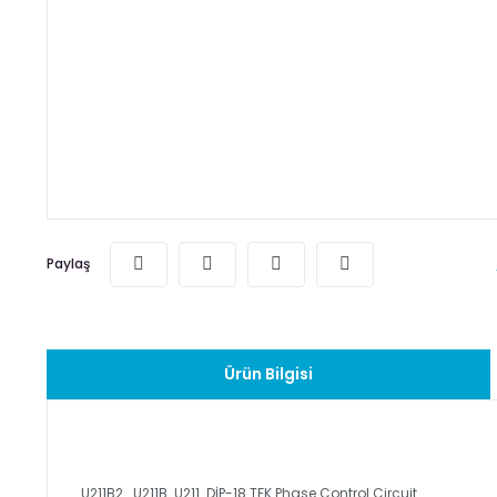
Paylaş
Ürün Bilgisi
U211B2 U211B U211 DİP-18 TFK Phase Control Circuit