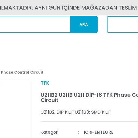
PILMAKTADIR. AYNI GÜN İÇİNDE MAĞAZADAN TESLİM
ARA
Kargom N
K Phase Control Circuit
TFK
U211B2 U211B U211 DİP-18 TFK Phase C
Circuit
U211B2: DİP KILIF U211B3: SMD KILIF
Kategori
IC's-ENTEGRE