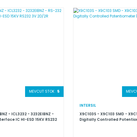
MEVCUT STOK :
5
MEVCU
INTERSIL
BNZ - ICL3232 - 3232EIBNZ -
X9C103S - X9C103 SMD - X9C1
terface IC HI-ESD 15KV RS232
Digitally Controlled Potenti
(XDCP™)