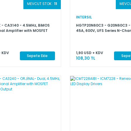
MEVCUT STOK :
11
MEVCU
INTERSIL
 - CA3140 - 4.5MHz, BiMOS
HGTP20N60C3 - G20N60C3 - 
al Amplifier with MOSFET
45A, 600V, UFS Series N-Cha
olar Output
+ KDV
1,90 USD + KDV
Sepete Ekle
Sepet
108,30 TL