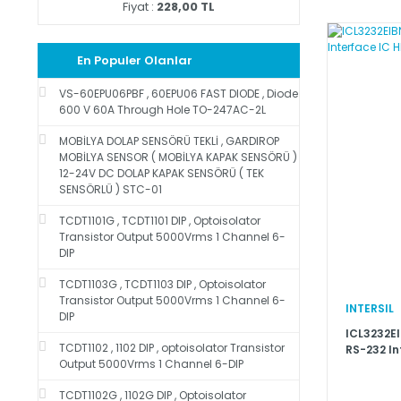
Fiyat :
228,00 TL
En Populer Olanlar
VS-60EPU06PBF , 60EPU06 FAST DIODE , Diode
600 V 60A Through Hole TO-247AC-2L
MOBİLYA DOLAP SENSÖRÜ TEKLİ , GARDIROP
MOBİLYA SENSOR ( MOBİLYA KAPAK SENSÖRÜ )
12-24V DC DOLAP KAPAK SENSÖRÜ ( TEK
SENSÖRLÜ ) STC-01
TCDT1101G , TCDT1101 DIP , Optoisolator
Transistor Output 5000Vrms 1 Channel 6-
DIP
TCDT1103G , TCDT1103 DIP , Optoisolator
Transistor Output 5000Vrms 1 Channel 6-
INTERSIL
DIP
ICL3232EI
TCDT1102 , 1102 DIP , optoisolator Transistor
RS-232 In
Output 5000Vrms 1 Channel 6-DIP
3V 2D/2R
TCDT1102G , 1102G DIP , Optoisolator