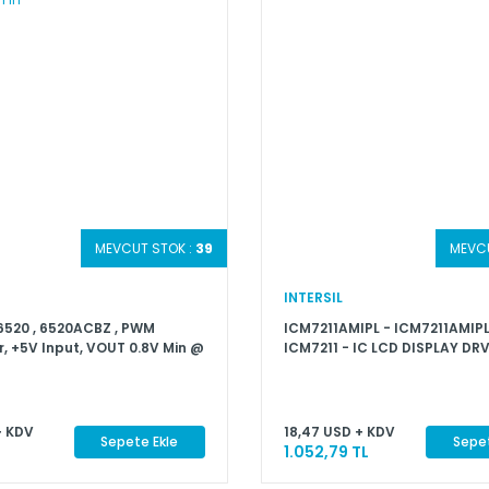
MEVCUT STOK :
39
MEVCU
INTERSIL
 6520 , 6520ACBZ , PWM
ICM7211AMIPL - ICM7211AMIPL
r, +5V Input, VOUT 0.8V Min @
ICM7211 - IC LCD DISPLAY D
0kHz, COMP/OCSET Pin
+ KDV
18,47 USD + KDV
Sepete Ekle
Sepet
1.052,79 TL