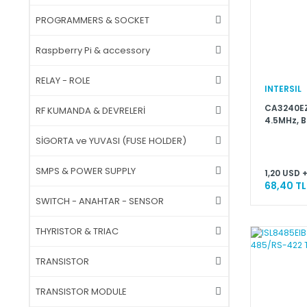
PROGRAMMERS & SOCKET
Raspberry Pi & accessory
RELAY - ROLE
INTERSIL
CA3240EZ
RF KUMANDA & DEVRELERİ
4.5MHz, B
with MOSF
SİGORTA ve YUVASI (FUSE HOLDER)
SMPS & POWER SUPPLY
1,20 USD 
68,40 TL
SWITCH - ANAHTAR - SENSOR
THYRISTOR & TRIAC
TRANSISTOR
TRANSISTOR MODULE