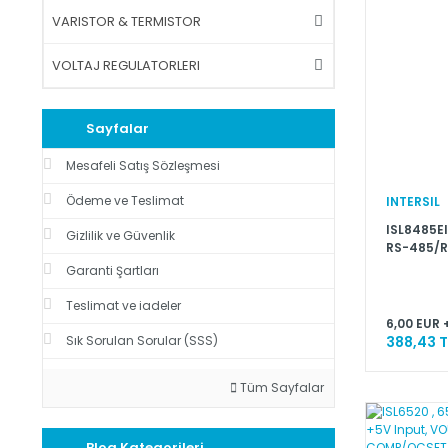
VARISTOR & TERMISTOR
VOLTAJ REGULATORLERI
Sayfalar
Mesafeli Satış Sözleşmesi
Ödeme ve Teslimat
INTERSIL
ISL8485EI
Gizlilik ve Güvenlik
RS-485/R
Garanti Şartları
Teslimat ve iadeler
6,00 EUR 
Sık Sorulan Sorular (SSS)
388,43 T
Tüm Sayfalar
Blog Kategorileri