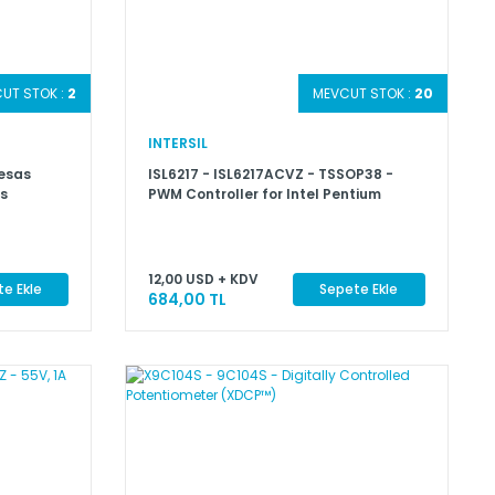
UT STOK :
2
MEVCUT STOK :
20
INTERSIL
nesas
ISL6217 - ISL6217ACVZ - TSSOP38 -
rs
PWM Controller for Intel Pentium
12,00 USD + KDV
e Ekle
Sepete Ekle
684,00 TL