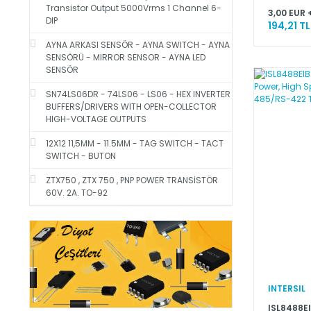
Transistor Output 5000Vrms 1 Channel 6-
3,00 EUR 
DIP
194,21 TL
AYNA ARKASI SENSÖR - AYNA SWITCH - AYNA
SENSÖRÜ - MIRROR SENSOR - AYNA LED
SENSÖR
SN74LS06DR - 74LS06 - LS06 - HEX INVERTER
BUFFERS/DRIVERS WITH OPEN-COLLECTOR
HIGH-VOLTAGE OUTPUTS
12X12 11,5MM - 11.5MM - TAG SWITCH - TACT
SWITCH - BUTON
ZTX750 , ZTX 750 , PNP POWER TRANSİSTÖR
60V. 2A. TO-92
INTERSIL
ISL8488EIB