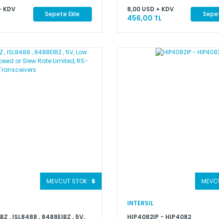
+ KDV
8,00 USD + KDV
Sepete Ekle
Sepet
456,00 TL
MEVCUT STOK :
6
MEVCU
INTERSIL
Z , ISL8488 , 8488EIBZ , 5V,
HIP4082IP - HIP4082