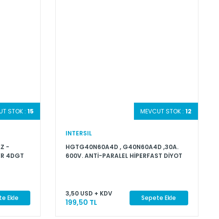
T STOK :
15
MEVCUT STOK :
12
INTERSIL
Z -
HGTG40N60A4D , G40N60A4D ,30A.
RVR 4DGT
600V. ANTİ-PARALEL HİPERFAST DİYOT
3,50 USD + KDV
e Ekle
Sepete Ekle
199,50 TL