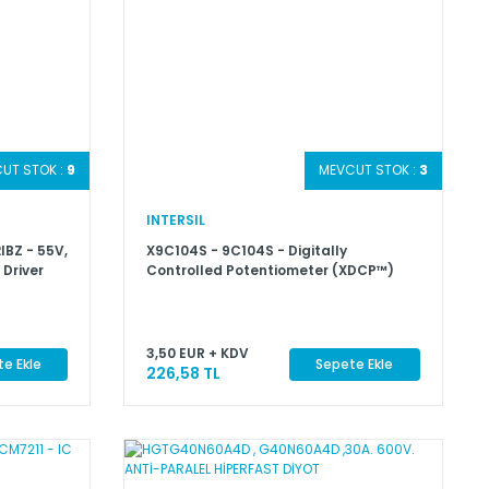
UT STOK :
9
MEVCUT STOK :
3
INTERSIL
IBZ - 55V,
X9C104S - 9C104S - Digitally
 Driver
Controlled Potentiometer (XDCP™)
3,50 EUR + KDV
e Ekle
Sepete Ekle
226,58 TL