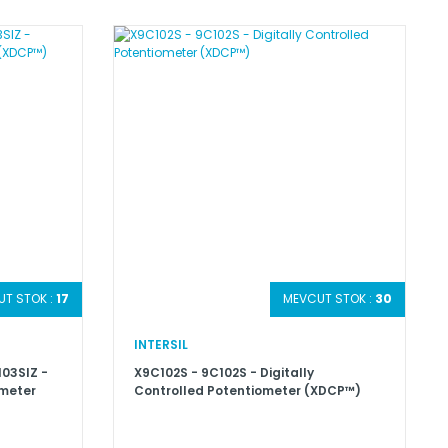
T STOK :
17
MEVCUT STOK :
30
INTERSIL
03SIZ -
X9C102S - 9C102S - Digitally
ometer
Controlled Potentiometer (XDCP™)