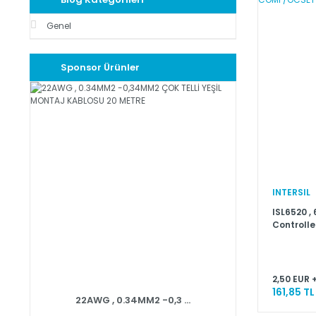
Genel
Sponsor Ürünler
INTERSIL
ISL6520 ,
Controlle
1.5%, 30
2,50 EUR 
161,85 TL
22AWG , 0.34MM2 -0,3 ...