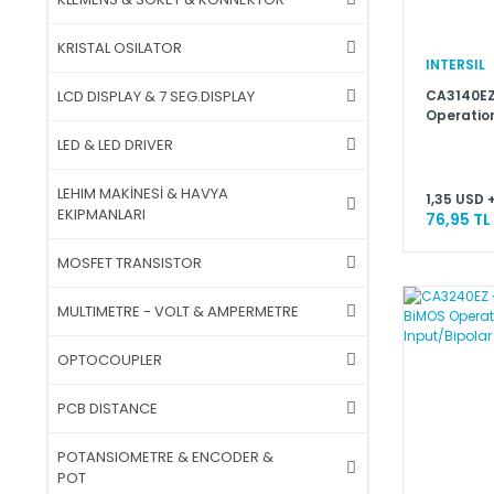
KRISTAL OSILATOR
INTERSIL
CA3140EZ
LCD DISPLAY & 7 SEG.DISPLAY
Operation
Input/Bip
LED & LED DRIVER
LEHIM MAKİNESİ & HAVYA
1,35 USD 
EKIPMANLARI
76,95 TL
MOSFET TRANSISTOR
MULTIMETRE - VOLT & AMPERMETRE
OPTOCOUPLER
PCB DISTANCE
POTANSIOMETRE & ENCODER &
POT