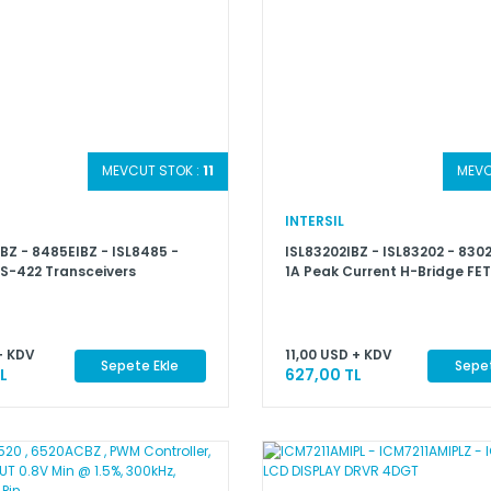
MEVCUT STOK :
11
MEVC
INTERSIL
BZ - 8485EIBZ - ISL8485 -
ISL83202IBZ - ISL83202 - 8302
S-422 Transceivers
1A Peak Current H-Bridge FET
+ KDV
11,00 USD + KDV
Sepete Ekle
Sepet
L
627,00 TL