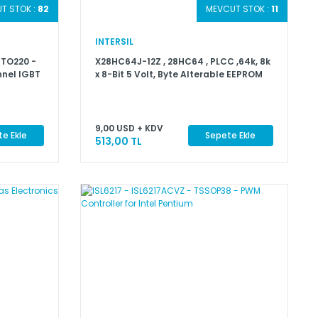
T STOK :
82
MEVCUT STOK :
11
INTERSIL
TO220 -
X28HC64J-12Z , 28HC64 , PLCC ,64k, 8k
nnel IGBT
x 8-Bit 5 Volt, Byte Alterable EEPROM
9,00 USD + KDV
e Ekle
Sepete Ekle
513,00 TL