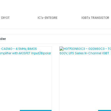
- DIYOT
IC's-ENTEGRE
IGBTs TRANSISTOR
iler