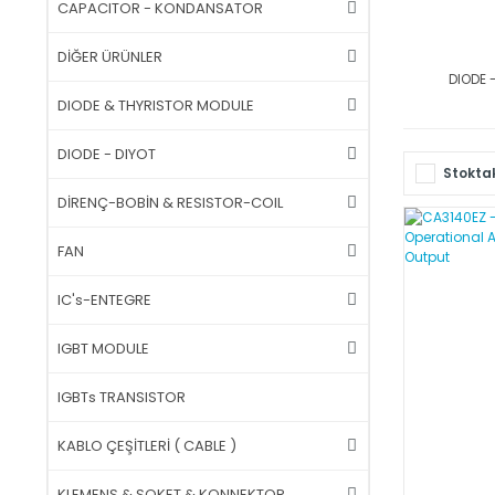
CAPACITOR - KONDANSATOR
DİĞER ÜRÜNLER
DIODE 
DIODE & THYRISTOR MODULE
DIODE - DIYOT
Stoktak
DİRENÇ-BOBİN & RESISTOR-COIL
FAN
IC's-ENTEGRE
IGBT MODULE
IGBTs TRANSISTOR
KABLO ÇEŞİTLERİ ( CABLE )
KLEMENS & SOKET & KONNEKTOR