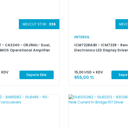
MEVCUT STOK :
336
MEVC
INTERSIL
 - CA3240 - ORJİNAL- Dual,
ICM7228AIBI - ICM7228 - Re
iMOS Operational Amplifier
Electronics LED Display Drive
ET Input/Bipolar Output
+ KDV
15,00 USD + KDV
Sepete Ekle
Sepet
855,00 TL