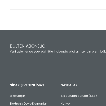
Bu ürünün fiyat bilgisi, resim, ürün açıklamalarında ve diğ
Görüş ve önerileriniz için teşekkür ederiz.
Ürün resmi kalitesiz, bozuk veya görüntülenemiyor.
Ürün açıklamasında eksik bilgiler bulunuyor.
Ürün bilgilerinde hatalar bulunuyor.
Ürün fiyatı diğer sitelerden daha pahalı.
BÜLTEN ABONELİĞİ
Bu ürüne benzer farklı alternatifler olmalı.
Yeni gelenler, gelecek etkinlikler hakkında bilgi almak için bizim bü
SİPARİŞ VE TESLİMAT
SAYFALAR
Bize Ulaşın
Sık Sorulan Sorular (SSS)
Elektronik Devre Elemanları
Kariyer