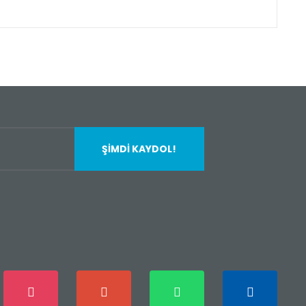
fımıza iletebilirsiniz.
ŞİMDİ KAYDOL!