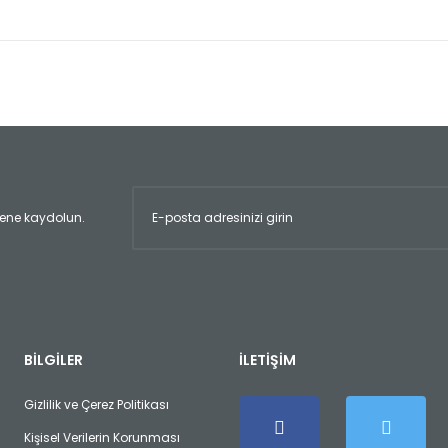
er konularda yetersiz gördüğünüz noktaları öneri formunu kullanarak tara
Bu ürüne ilk yorumu siz yapın!
Yorum Yaz
ltene kaydolun.
Gönder
BİLGİLER
İLETİŞİM
Gizlilik ve Çerez Politikası
Kişisel Verilerin Korunması