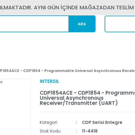
PILMAKTADIR. AYNI GÜN İÇİNDE MAĞAZADAN TESLİM
ARA
Kargom N
P1854ACE - CDP1854 - Programmable Universal Asynchronous Receiv
INTERSIL
CDP1854ACE - CDP1854 - Programm
Universal Asynchronous
Receiver/Transmitter (UART)
Kategori
CDP Serisi Entegre
Stok Kodu
11-4418