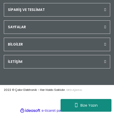
SİPARİŞ VE TESLİMAT
SAYFALAR
BİLGİLER
İLETİŞİM
2022 © Çakır Elektronik - Her Hakkı Saklıdır.
SEO Ajansı
Bize Yazın
ile
ideasoft
e-