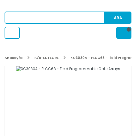
ARA
Anasayfa
IC's-ENTEGRE
XC3030A - PLCC68 - Field Program