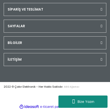
SİPARİŞ VE TESLİMAT
SAYFALAR
BİLGİLER
İLETİŞİM
2022 © Çakır Elektronik - Her Hakkı Saklıdır.
SEO Ajansı
Bize Yazın
ile
ideasoft
e-