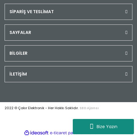
SİPARİŞ VE TESLİMAT
SAYFALAR
BİLGİLER
İLETİŞİM
2022 © Çakır Elektronik - Her Hakkı Saklıdır.
SEO Ajansı
Bize Yazın
ile
ideasoft
e-