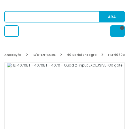
ARA
Anasayfa
IC's-ENTEGRE
40 Serisi Entegre
HEF4070BT 