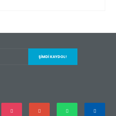
fımıza iletebilirsiniz.
ŞİMDİ KAYDOL!