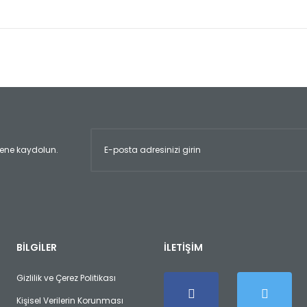
er konularda yetersiz gördüğünüz noktaları öneri formunu kullanarak tara
Bu ürüne ilk yorumu siz yapın!
Yorum Yaz
ltene kaydolun.
Gönder
BİLGİLER
İLETİŞİM
Gizlilik ve Çerez Politikası
Kişisel Verilerin Korunması