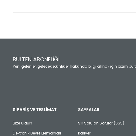
Bu ürünün fiyat bilgisi, resim, ürün açıklamalarında ve diğ
Görüş ve önerileriniz için teşekkür ederiz.
Ürün resmi kalitesiz, bozuk veya görüntülenemiyor.
Ürün açıklamasında eksik bilgiler bulunuyor.
Ürün bilgilerinde hatalar bulunuyor.
Ürün fiyatı diğer sitelerden daha pahalı.
BÜLTEN ABONELİĞİ
Bu ürüne benzer farklı alternatifler olmalı.
Yeni gelenler, gelecek etkinlikler hakkında bilgi almak için bizim bü
SİPARİŞ VE TESLİMAT
SAYFALAR
Bize Ulaşın
Sık Sorulan Sorular (SSS)
Elektronik Devre Elemanları
Kariyer