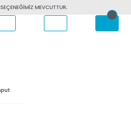
 SEÇENEĞİMİZ MEVCUTTUR.
erede
nput