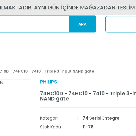
PILMAKTADIR. AYNI GÜN İÇİNDE MAĞAZADAN TESLİM
ARA
Kargom N
10D - 74HC10 - 7410 - Triple 3-input NAND gate
PHILIPS
74HC10D - 74HC10 - 7410 - Triple 3-i
NAND gate
Kategori
74 Serisi Entegre
Stok Kodu
11-78