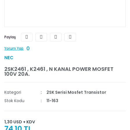
Paylaş
0
Yorum Yap
NEC
2SK2461 , K2461 , N KANAL POWER MOSFET
100V 20A.
Kategori
2SK Serisi Mosfet Transistor
Stok Kodu
11-163
1,30 USD + KDV
74,10 TL