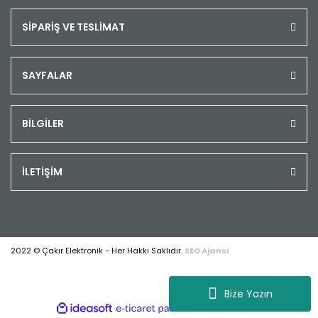
SİPARİŞ VE TESLİMAT
SAYFALAR
BİLGİLER
İLETİŞİM
2022 © Çakır Elektronik - Her Hakkı Saklıdır.
SEO Ajansı
Bize Yazın
ile
ideasoft
e-