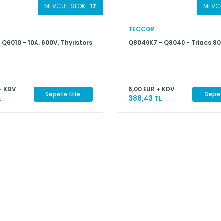
MEVCUT STOK :
17
MEVCU
TECCOR
 Q6010 - 10A. 600V. Thyristors
Q8040K7 - Q8040 - Triacs 80
+ KDV
6,00 EUR + KDV
Sepete Ekle
Sepet
L
388,43 TL