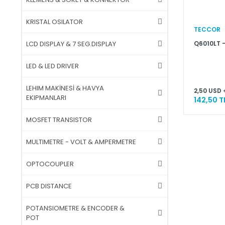
KRISTAL OSILATOR
TECCOR
Q6010LT -
LCD DISPLAY & 7 SEG.DISPLAY
LED & LED DRIVER
LEHIM MAKİNESİ & HAVYA
2,50 USD 
EKIPMANLARI
142,50 T
MOSFET TRANSISTOR
MULTIMETRE - VOLT & AMPERMETRE
OPTOCOUPLER
PCB DISTANCE
POTANSIOMETRE & ENCODER &
POT