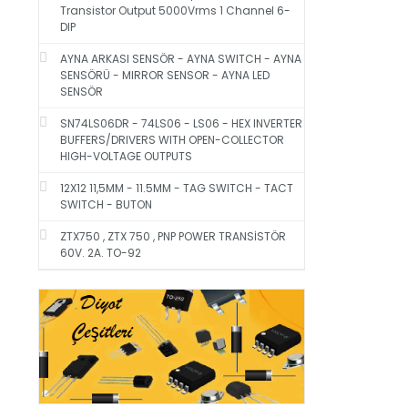
Transistor Output 5000Vrms 1 Channel 6-
DIP
AYNA ARKASI SENSÖR - AYNA SWITCH - AYNA
SENSÖRÜ - MIRROR SENSOR - AYNA LED
SENSÖR
SN74LS06DR - 74LS06 - LS06 - HEX INVERTER
BUFFERS/DRIVERS WITH OPEN-COLLECTOR
HIGH-VOLTAGE OUTPUTS
12X12 11,5MM - 11.5MM - TAG SWITCH - TACT
SWITCH - BUTON
ZTX750 , ZTX 750 , PNP POWER TRANSİSTÖR
60V. 2A. TO-92