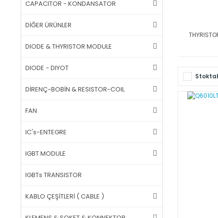
CAPACITOR - KONDANSATOR
DİĞER ÜRÜNLER
THYRISTO
DIODE & THYRISTOR MODULE
DIODE - DIYOT
Stoktak
DİRENÇ-BOBİN & RESISTOR-COIL
FAN
IC's-ENTEGRE
IGBT MODULE
IGBTs TRANSISTOR
KABLO ÇEŞİTLERİ ( CABLE )
KLEMENS & SOKET & KONNEKTOR