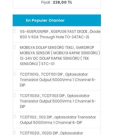
Fiyat :
228,00 TL
En Populer Olanlar
VS-60EPU06PBF , 60EPU06 FAST DIODE , Diode
600 V 60A Through Hole TO-247AC-2L
MOBİLYA DOLAP SENSÖRÜ TEKLİ , GARDIROP
MOBİLYA SENSOR ( MOBİLYA KAPAK SENSÖRÜ )
12-24V DC DOLAP KAPAK SENSÖRÜ ( TEK
SENSÖRLÜ ) STC-01
TCDT1101G , TCDT1101 DIP , Optoisolator
Transistor Output 5000Vrms 1 Channel 6-
DIP
TCDT1103G , TCDT1103 DIP , Optoisolator
Transistor Output 5000Vrms 1 Channel 6-
DIP
TCDT1102 , 1102 DIP , optoisolator Transistor
Output 5000Vrms 1 Channel 6-DIP
TCDT1102G , 1102G DIP , Optoisolator