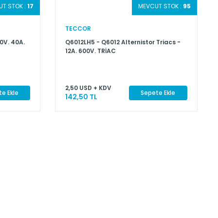
T STOK :
17
MEVCUT STOK :
95
TECCOR
0V. 40A.
Q6012LH5 - Q6012 Alternistor Triacs -
12A. 600V. TRİAC
2,50 USD + KDV
e Ekle
Sepete Ekle
142,50 TL