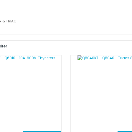
R & TRIAC
iler