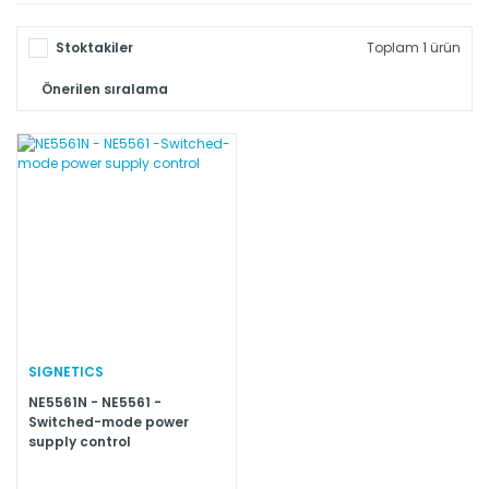
Stoktakiler
Toplam 1 ürün
SIGNETICS
NE5561N - NE5561 -
Switched-mode power
supply control