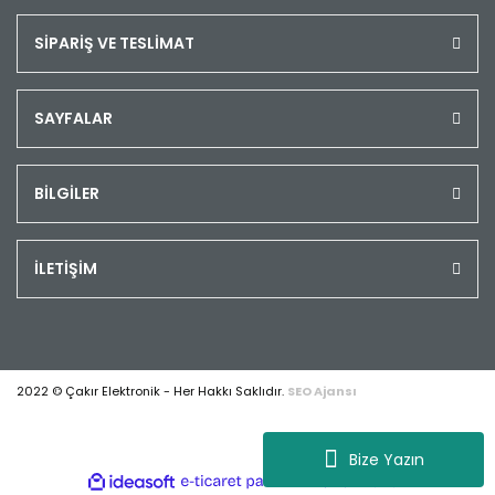
SİPARİŞ VE TESLİMAT
SAYFALAR
BİLGİLER
İLETİŞİM
2022 © Çakır Elektronik - Her Hakkı Saklıdır.
SEO Ajansı
Bize Yazın
ile
ideasoft
e-