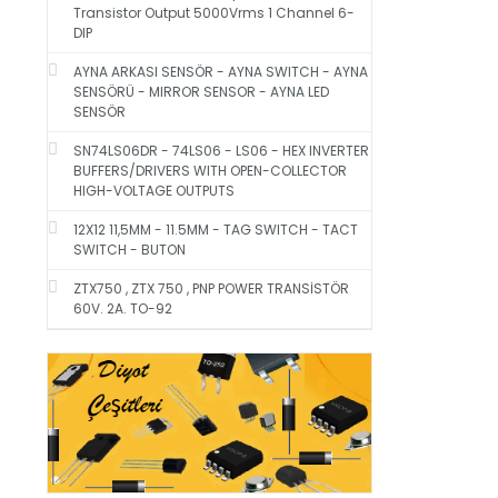
Transistor Output 5000Vrms 1 Channel 6-
DIP
AYNA ARKASI SENSÖR - AYNA SWITCH - AYNA
SENSÖRÜ - MIRROR SENSOR - AYNA LED
SENSÖR
SN74LS06DR - 74LS06 - LS06 - HEX INVERTER
BUFFERS/DRIVERS WITH OPEN-COLLECTOR
HIGH-VOLTAGE OUTPUTS
12X12 11,5MM - 11.5MM - TAG SWITCH - TACT
SWITCH - BUTON
ZTX750 , ZTX 750 , PNP POWER TRANSİSTÖR
60V. 2A. TO-92