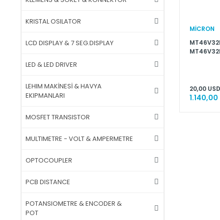
KRISTAL OSILATOR
MİCRON
MT46V32M
LCD DISPLAY & 7 SEG.DISPLAY
MT46V32M
LED & LED DRIVER
LEHIM MAKİNESİ & HAVYA
20,00 USD
EKIPMANLARI
1.140,00
MOSFET TRANSISTOR
MULTIMETRE - VOLT & AMPERMETRE
OPTOCOUPLER
PCB DISTANCE
POTANSIOMETRE & ENCODER &
POT