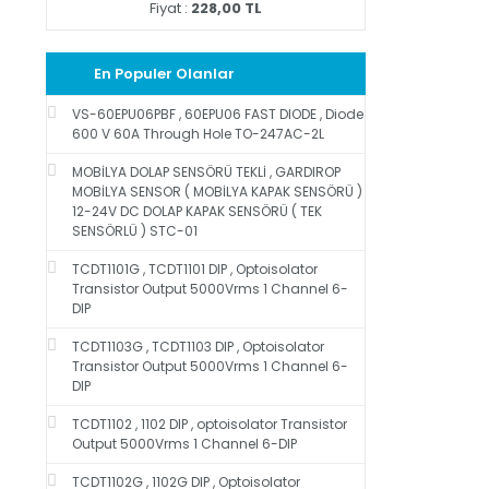
Fiyat :
228,00 TL
En Populer Olanlar
VS-60EPU06PBF , 60EPU06 FAST DIODE , Diode
600 V 60A Through Hole TO-247AC-2L
MOBİLYA DOLAP SENSÖRÜ TEKLİ , GARDIROP
MOBİLYA SENSOR ( MOBİLYA KAPAK SENSÖRÜ )
12-24V DC DOLAP KAPAK SENSÖRÜ ( TEK
SENSÖRLÜ ) STC-01
TCDT1101G , TCDT1101 DIP , Optoisolator
Transistor Output 5000Vrms 1 Channel 6-
DIP
TCDT1103G , TCDT1103 DIP , Optoisolator
Transistor Output 5000Vrms 1 Channel 6-
DIP
TCDT1102 , 1102 DIP , optoisolator Transistor
Output 5000Vrms 1 Channel 6-DIP
TCDT1102G , 1102G DIP , Optoisolator