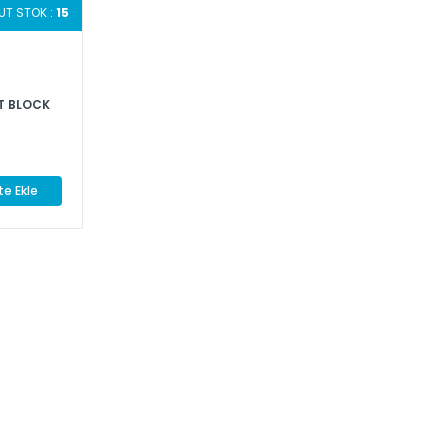
T STOK :
15
T BLOCK
e Ekle