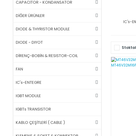
CAPACITOR - KONDANSATOR
DİĞER ÜRÜNLER
IC's-E
DIODE & THYRISTOR MODULE
DIODE - DIYOT
Stoktak
DİRENÇ-BOBİN & RESISTOR-COIL
FAN
IC's-ENTEGRE
IGBT MODULE
IGBTs TRANSISTOR
KABLO ÇEŞİTLERİ ( CABLE )
KLEMENS & SOKET & KONNEKTOR