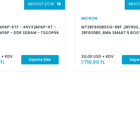
MEVCUT STOK :
15
MEVCU
MİCRON
16P-6TF - 46V32M16P-6T -
MT28F800B5SG-8BF ,28F800 ,
16P - DDR SDRAM - TSSOP66
28F800B5 ,8Mb SMART 5 BOO
FLASH MEMORY
 + KDV
30,00 USD + KDV
Sepete Ekle
Sepet
 TL
1.710,00 TL