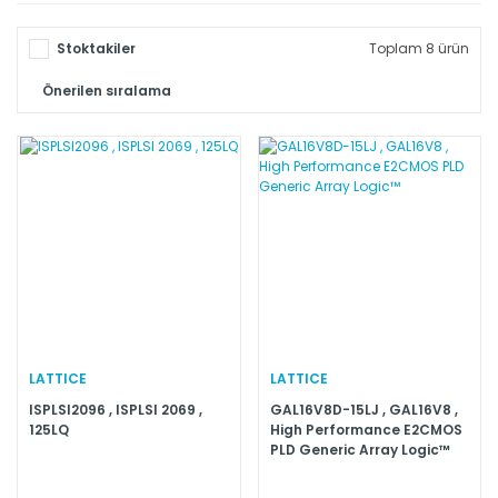
Stoktakiler
Toplam 8 ürün
LATTICE
LATTICE
ISPLSI2096 , ISPLSI 2069 ,
GAL16V8D-15LJ , GAL16V8 ,
125LQ
High Performance E2CMOS
PLD Generic Array Logic™