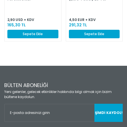
Programmable Array Logic
Universal Programmable
Array Logic
2,90 USD + KDV
4,50 EUR + KDV
165,30 TL
291,32 TL
Sepete Ekle
Sepete Ekle
BÜLTEN ABONELİĞİ
Yeni gelenler, gelecek etkinlikler hakkında bilgi almak için bizim
bültene kaydolun.
ŞİMDİ KAYDOL!