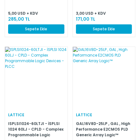
5,00 USD + KDV
3,00 USD + KDV
285,00 TL
171,00 TL
Sepete Ekle
Sepete Ekle
LATTICE
LATTICE
ISPLSI1024-60LTJI - İSPLSI
GAL16V8D-25LP , GAL , High
1024 60LJ - CPLD - Complex
Performance E2CMOS PLD
Programmable Logic
Generic Array Logic™