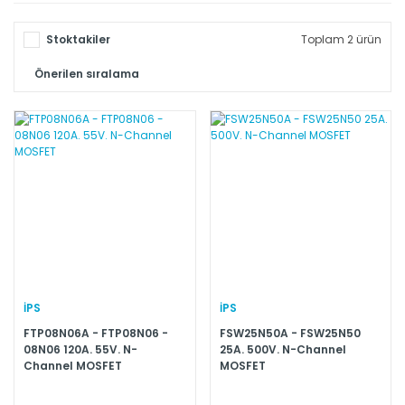
Stoktakiler
Toplam 2 ürün
İPS
İPS
FTP08N06A - FTP08N06 -
FSW25N50A - FSW25N50
08N06 120A. 55V. N-
25A. 500V. N-Channel
Channel MOSFET
MOSFET