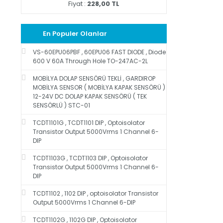
Fiyat :
228,00 TL
En Populer Olanlar
VS-60EPU06PBF , 60EPU06 FAST DIODE , Diode
600 V 60A Through Hole TO-247AC-2L
MOBİLYA DOLAP SENSÖRÜ TEKLİ , GARDIROP
MOBİLYA SENSOR ( MOBİLYA KAPAK SENSÖRÜ )
12-24V DC DOLAP KAPAK SENSÖRÜ ( TEK
SENSÖRLÜ ) STC-01
TCDT1101G , TCDT1101 DIP , Optoisolator
Transistor Output 5000Vrms 1 Channel 6-
DIP
TCDT1103G , TCDT1103 DIP , Optoisolator
Transistor Output 5000Vrms 1 Channel 6-
DIP
TCDT1102 , 1102 DIP , optoisolator Transistor
Output 5000Vrms 1 Channel 6-DIP
TCDT1102G , 1102G DIP , Optoisolator