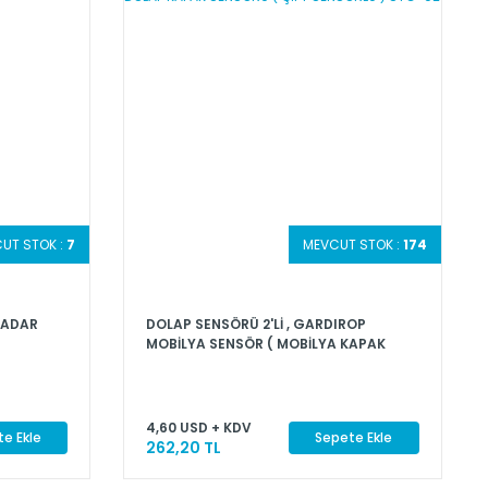
UT STOK :
7
MEVCUT STOK :
174
RADAR
DOLAP SENSÖRÜ 2'Lİ , GARDIROP
MOBİLYA SENSÖR ( MOBİLYA KAPAK
, RADAR
SENSÖRÜ ) 12-24V DC DOLAP KAPAK
SENSÖRÜ ( ÇİFT SENSÖRLÜ ) STC-02
4,60 USD + KDV
e Ekle
Sepete Ekle
262,20 TL