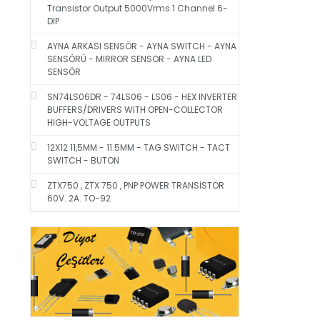
Transistor Output 5000Vrms 1 Channel 6-
DIP
AYNA ARKASI SENSÖR - AYNA SWITCH - AYNA
SENSÖRÜ - MIRROR SENSOR - AYNA LED
SENSÖR
SN74LS06DR - 74LS06 - LS06 - HEX INVERTER
BUFFERS/DRIVERS WITH OPEN-COLLECTOR
HIGH-VOLTAGE OUTPUTS
12X12 11,5MM - 11.5MM - TAG SWITCH - TACT
SWITCH - BUTON
ZTX750 , ZTX 750 , PNP POWER TRANSİSTÖR
60V. 2A. TO-92