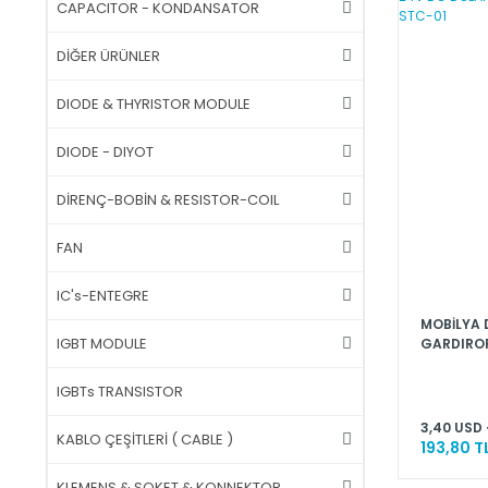
CAPACITOR - KONDANSATOR
DİĞER ÜRÜNLER
DIODE & THYRISTOR MODULE
DIODE - DIYOT
DİRENÇ-BOBİN & RESISTOR-COIL
FAN
IC's-ENTEGRE
MOBİLYA 
IGBT MODULE
GARDIROP
KAPAK SE
KAPAK SE
IGBTs TRANSISTOR
STC-01
3,40 USD 
KABLO ÇEŞİTLERİ ( CABLE )
193,80 T
KLEMENS & SOKET & KONNEKTOR