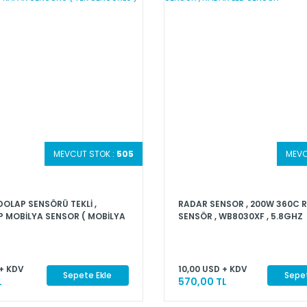
MEVCUT STOK :
505
MEVC
DOLAP SENSÖRÜ TEKLİ ,
RADAR SENSOR , 200W 360C 
 MOBİLYA SENSOR ( MOBİLYA
SENSÖR , WB8030XF , 5.8GHZ
NSÖRÜ ) 12-24V DC DOLAP
MICROWAVE MOTION SENSOR 
NSÖRÜ ( TEK SENSÖRLÜ )
LED SENSÖR
+ KDV
10,00 USD + KDV
Sepete Ekle
Sepet
L
570,00 TL