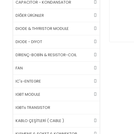
CAPACITOR - KONDANSATOR
DİĞER ÜRÜNLER
DIODE & THYRISTOR MODULE
DIODE - DIYOT
DİRENÇ-BOBİN & RESISTOR-COIL
FAN
IC's-ENTEGRE
IGBT MODULE
IGBTs TRANSISTOR
KABLO ÇEŞİTLERİ ( CABLE )
KLEMENS & SOKET & KONNEKTOR