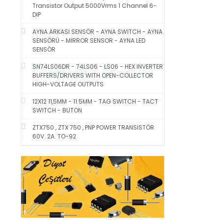
Transistor Output 5000Vrms 1 Channel 6-
DIP
AYNA ARKASI SENSÖR - AYNA SWITCH - AYNA
SENSÖRÜ - MIRROR SENSOR - AYNA LED
SENSÖR
SN74LS06DR - 74LS06 - LS06 - HEX INVERTER
BUFFERS/DRIVERS WITH OPEN-COLLECTOR
HIGH-VOLTAGE OUTPUTS
12X12 11,5MM - 11.5MM - TAG SWITCH - TACT
SWITCH - BUTON
ZTX750 , ZTX 750 , PNP POWER TRANSİSTÖR
60V. 2A. TO-92