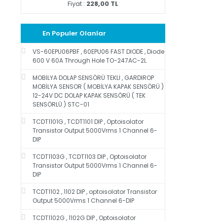
Fiyat :
228,00 TL
En Populer Olanlar
VS-60EPU06PBF , 60EPU06 FAST DIODE , Diode
600 V 60A Through Hole TO-247AC-2L
MOBİLYA DOLAP SENSÖRÜ TEKLİ , GARDIROP
MOBİLYA SENSOR ( MOBİLYA KAPAK SENSÖRÜ )
12-24V DC DOLAP KAPAK SENSÖRÜ ( TEK
SENSÖRLÜ ) STC-01
TCDT1101G , TCDT1101 DIP , Optoisolator
Transistor Output 5000Vrms 1 Channel 6-
DIP
TCDT1103G , TCDT1103 DIP , Optoisolator
Transistor Output 5000Vrms 1 Channel 6-
DIP
TCDT1102 , 1102 DIP , optoisolator Transistor
Output 5000Vrms 1 Channel 6-DIP
TCDT1102G , 1102G DIP , Optoisolator