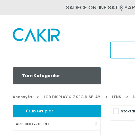
SADECE ONLINE SATIŞ YA
Tüm Kategoriler
Anasayfa
LCD DISPLAY & 7 SEG.DISPLAY
LENS
Ürün Grupları
Stoktak
ARDUINO & BORD