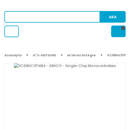
ARA
Anasayfa
IC's-ENTEGRE
M Serisi Entegre
XC68HC11F14B