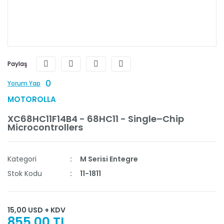
Paylaş
0
Yorum Yap
MOTOROLLA
XC68HC11F14B4 - 68HC11 - Single–Chip
Microcontrollers
Kategori
M Serisi Entegre
Stok Kodu
11-1811
15,00 USD + KDV
855,00 TL