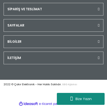
SİPARİŞ VE TESLİMAT
SAYFALAR
BİLGİLER
İLETİŞİM
2022 © Çakır Elektronik - Her Hakkı Saklıdır.
SEO Ajansı
Bize Yazın
ile
ideasoft
e-