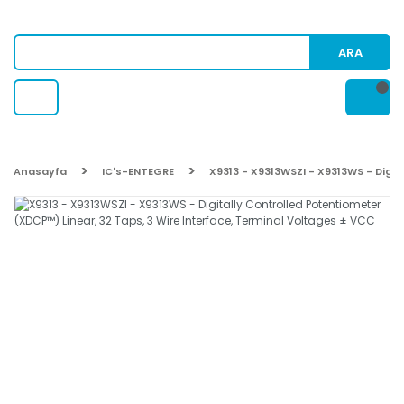
ARA
Anasayfa
IC's-ENTEGRE
X9313 - X9313WSZI - X9313WS - Digi