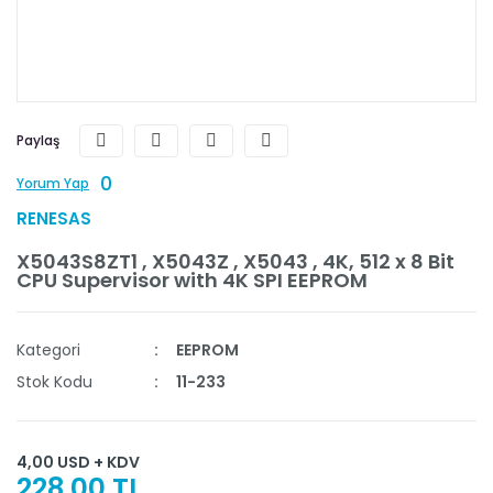
Paylaş
0
Yorum Yap
RENESAS
X5043S8ZT1 , X5043Z , X5043 , 4K, 512 x 8 Bit
CPU Supervisor with 4K SPI EEPROM
Kategori
EEPROM
Stok Kodu
11-233
4,00 USD + KDV
228,00 TL