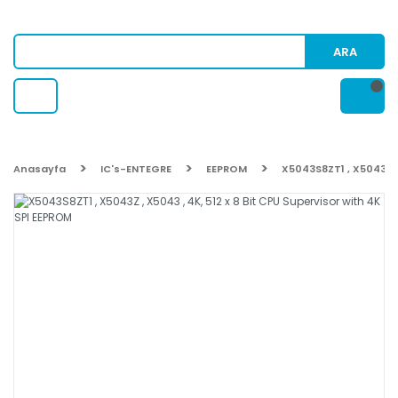
ARA
Anasayfa
IC's-ENTEGRE
EEPROM
X5043S8ZT1 , X5043Z ,