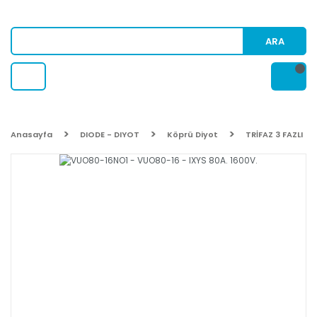
ARA
Anasayfa
DIODE - DIYOT
Köprü Diyot
TRİFAZ 3 FAZLI