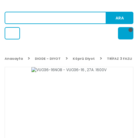
ARA
Anasayfa
DIODE - DIYOT
Köprü Diyot
TRİFAZ 3 FAZLI