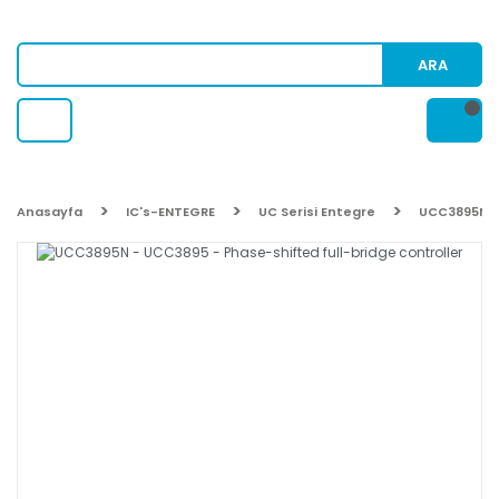
ARA
Anasayfa
IC's-ENTEGRE
UC Serisi Entegre
UCC3895N - 