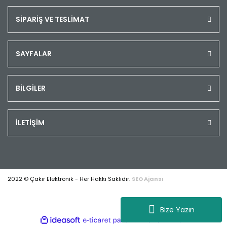
SİPARİŞ VE TESLİMAT
SAYFALAR
BİLGİLER
İLETİŞİM
2022 © Çakır Elektronik - Her Hakkı Saklıdır.
SEO Ajansı
Bize Yazın
ile
ideasoft
e-