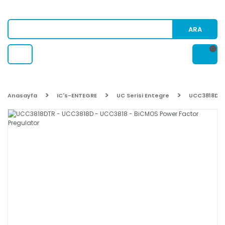
ARA
Anasayfa
IC's-ENTEGRE
UC Serisi Entegre
UCC3818DTR