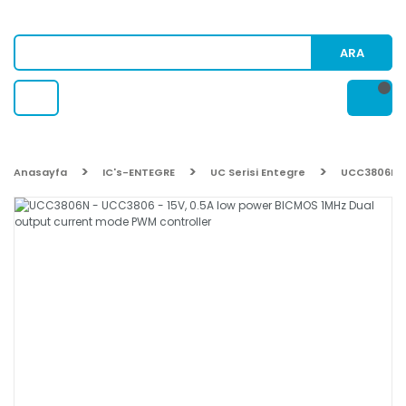
ARA
Anasayfa
IC's-ENTEGRE
UC Serisi Entegre
UCC3806N - 