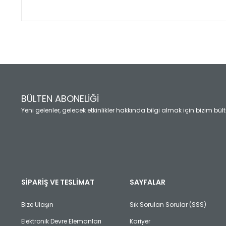
Bu ürünün fiyat bilgisi, resim, ürün açıklamalarında ve diğ
Görüş ve önerileriniz için teşekkür ederiz.
Ürün resmi kalitesiz, bozuk veya görüntülenemiyor.
Ürün açıklamasında eksik bilgiler bulunuyor.
Ürün bilgilerinde hatalar bulunuyor.
Ürün fiyatı diğer sitelerden daha pahalı.
BÜLTEN ABONELİĞİ
Bu ürüne benzer farklı alternatifler olmalı.
Yeni gelenler, gelecek etkinlikler hakkında bilgi almak için bizim bü
SİPARİŞ VE TESLİMAT
SAYFALAR
Bize Ulaşın
Sık Sorulan Sorular (SSS)
Elektronik Devre Elemanları
Kariyer