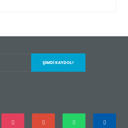
fımıza iletebilirsiniz.
ŞİMDİ KAYDOL!