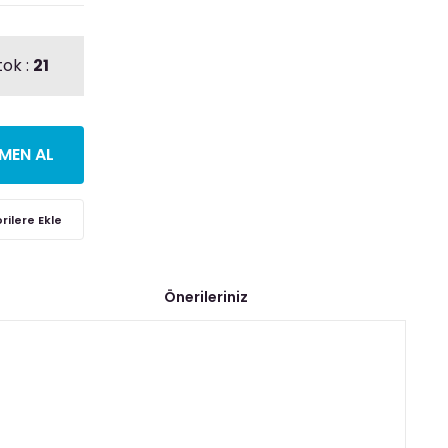
tok :
21
MEN AL
Önerileriniz