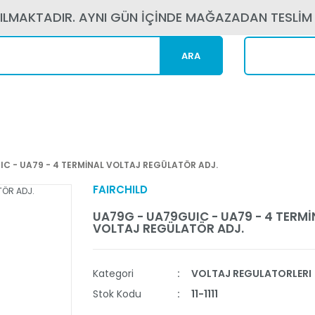
PILMAKTADIR. AYNI GÜN İÇİNDE MAĞAZADAN TESLİM
ARA
Kargom N
C - UA79 - 4 TERMİNAL VOLTAJ REGÜLATÖR ADJ.
FAIRCHILD
UA79G - UA79GUIC - UA79 - 4 TERMİ
VOLTAJ REGÜLATÖR ADJ.
Kategori
VOLTAJ REGULATORLERI
Stok Kodu
11-1111