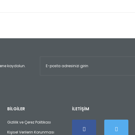
er konularda yetersiz gördüğünüz noktaları öneri formunu kullanarak tara
Bu ürüne ilk yorumu siz yapın!
Yorum Yaz
ltene kaydolun.
Gönder
BİLGİLER
İLETİŞİM
Gizlilik ve Çerez Politikası
Kişisel Verilerin Korunması