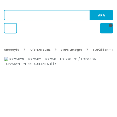
ARA
Anasayfa
IC's-ENTEGRE
SMPS Entegre
TOP256YN - TOP