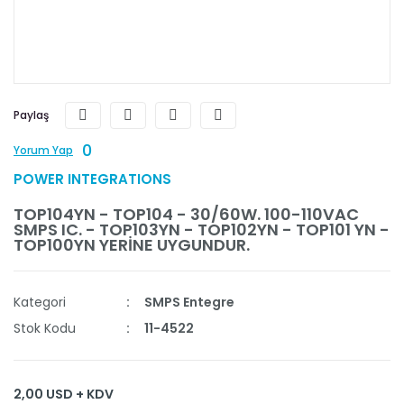
Paylaş
0
Yorum Yap
POWER INTEGRATIONS
TOP104YN - TOP104 - 30/60W. 100-110VAC
SMPS IC. - TOP103YN - TOP102YN - TOP101 YN -
TOP100YN YERİNE UYGUNDUR.
Kategori
SMPS Entegre
Stok Kodu
11-4522
2,00 USD + KDV