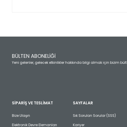
Bu ürünün fiyat bilgisi, resim, ürün açıklamalarında ve diğ
Görüş ve önerileriniz için teşekkür ederiz.
Ürün resmi kalitesiz, bozuk veya görüntülenemiyor.
Ürün açıklamasında eksik bilgiler bulunuyor.
Ürün bilgilerinde hatalar bulunuyor.
Ürün fiyatı diğer sitelerden daha pahalı.
BÜLTEN ABONELİĞİ
Bu ürüne benzer farklı alternatifler olmalı.
Yeni gelenler, gelecek etkinlikler hakkında bilgi almak için bizim bü
SİPARİŞ VE TESLİMAT
SAYFALAR
Bize Ulaşın
Sık Sorulan Sorular (SSS)
Elektronik Devre Elemanları
Kariyer