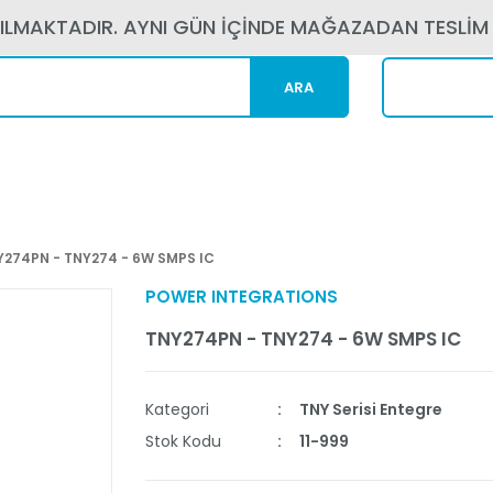
PILMAKTADIR. AYNI GÜN İÇİNDE MAĞAZADAN TESLİM
ARA
Kargom N
Y274PN - TNY274 - 6W SMPS IC
POWER INTEGRATIONS
TNY274PN - TNY274 - 6W SMPS IC
Kategori
TNY Serisi Entegre
Stok Kodu
11-999