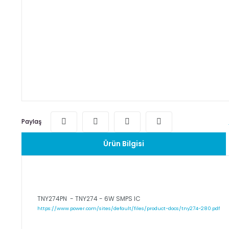
Paylaş
Ürün Bilgisi
TNY274PN - TNY274 - 6W SMPS IC
https://www.power.com/sites/default/files/product-docs/tny274-280.pdf