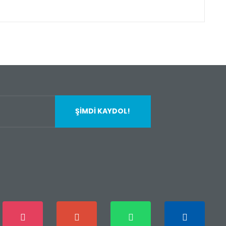
fımıza iletebilirsiniz.
ŞİMDİ KAYDOL!