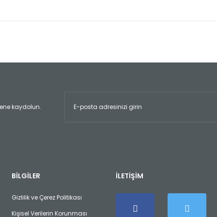
er konularda yetersiz gördüğünüz noktaları öneri formunu kullanarak tara
Bu ürüne ilk yorumu siz yapın!
Yorum Yaz
ltene kaydolun.
Gönder
BİLGİLER
İLETİŞİM
Gizlilik ve Çerez Politikası
Kişisel Verilerin Korunması