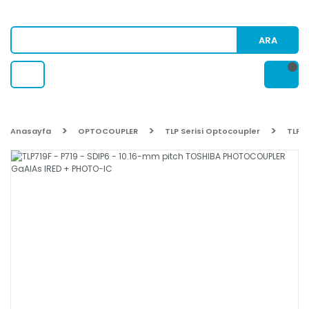
ARA
Anasayfa
OPTOCOUPLER
TLP Serisi Optocoupler
TLP7