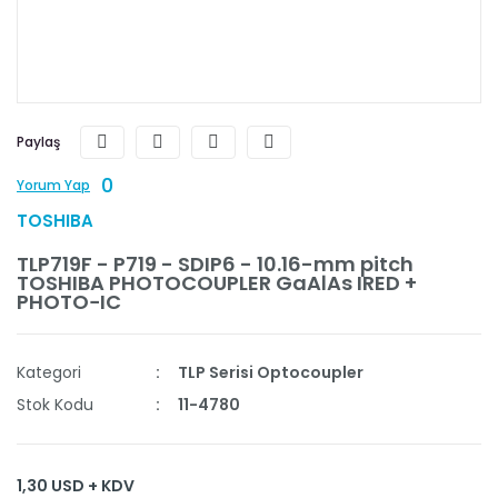
Paylaş
0
Yorum Yap
TOSHIBA
TLP719F - P719 - SDIP6 - 10.16-mm pitch
TOSHIBA PHOTOCOUPLER GaAℓAs IRED +
PHOTO−IC
Kategori
TLP Serisi Optocoupler
Stok Kodu
11-4780
1,30 USD + KDV